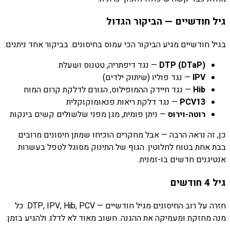
גיל חודשיים — הביקור הגדול
בגיל חודשיים מגיע הביקור הכי עמוס בחיסונים. בביקור אחד ניתנים:
DTP (DTaP)
— נגד דיפתריה, טטנוס ושעלת
IPV
— נגד פוליו (שיתוק ילדים)
Hib
— נגד חיידק ההמופילוס, הגורם לדלקת קרום המוח
PCV13
— נגד דלקת ריאות פנאומוקוקלית
רוטה-וירוס
— ניתן פומית, מגן מפני שלשולים קשים בינקות
כן, זה נראה הרבה — אבל מחקרים הוכיחו שמתן חיסונים מרובים
בבת אחת בטוח לחלוטין. הגוף של התינוק מסוגל לטפל בעשרות
אנטיגנים חדשים בו-זמנית.
גיל 4 חודשים
חזרה על רוב החיסונים מגיל חודשיים — DTP, IPV, Hib, PCV. כל
מנה מחזקת ומעמיקה את ההגנה. חשוב מאוד לא לדלג ולהגיע בזמן.