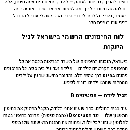
רוצים להבין קצת יותר לעומק — לא רק מתי נותנים איזה חיסון, אלא
גם למה זה חשוב כל כך ומה לצפות. אני אב שעבר את זה כמה
פעמים, ואני יכול לומר לכם שהידע הזה עשה לי את כל ההבדל
בפגישות בטיפת חלב.
לוח החיסונים הרשמי בישראל לגיל
הינקות
בישראל, תוכנית החיסונים של משרד הבריאות מכסה את כל
החיסונים הקריטיים לילדים — מלידה ועד גיל בית ספר. כל החיסונים
ניתנים
בחינם
דרך טיפת חלב, ומדובר בהישג שמגין על ילדינו
ממחלות שהרגו ילדים דורות לפנינו.
מגיל לידה — הפטיטיס B
עוד בבית החולים, כמה שעות אחרי הלידה, מקבל התינוק את החיסון
הראשון שלו — נגד
הפטיטיס B
(צהבת נגיפית). מדובר בחיסון בטוח
לחלוטין שניתן לכל יילוד, ומהווה את ההגנה הראשונה שלו מפני
מחלת כבד קשה שיכולה להפוך כרונית.