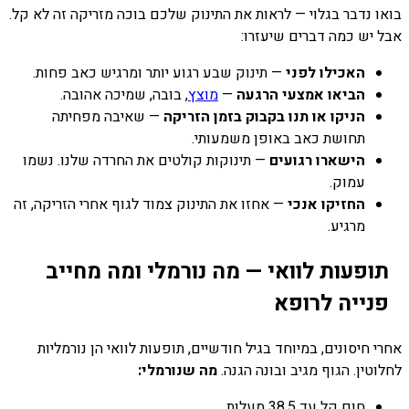
בואו נדבר בגלוי — לראות את התינוק שלכם בוכה מזריקה זה לא קל.
אבל יש כמה דברים שיעזרו:
האכילו לפני
— תינוק שבע רגוע יותר ומרגיש כאב פחות.
הביאו אמצעי הרגעה
—
מוצץ
, בובה, שמיכה אהובה.
הניקו או תנו בקבוק בזמן הזריקה
— שאיבה מפחיתה
תחושת כאב באופן משמעותי.
הישארו רגועים
— תינוקות קולטים את החרדה שלנו. נשמו
עמוק.
החזיקו אנכי
— אחזו את התינוק צמוד לגוף אחרי הזריקה, זה
מרגיע.
תופעות לוואי — מה נורמלי ומה מחייב
פנייה לרופא
אחרי חיסונים, במיוחד בגיל חודשיים, תופעות לוואי הן נורמליות
לחלוטין. הגוף מגיב ובונה הגנה.
מה שנורמלי:
חום קל עד 38.5 מעלות