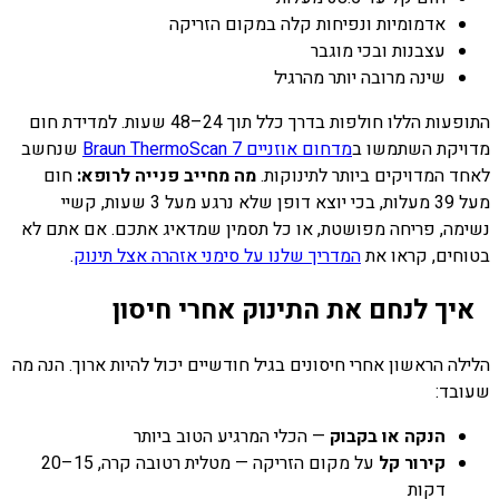
אדמומיות ונפיחות קלה במקום הזריקה
עצבנות ובכי מוגבר
שינה מרובה יותר מהרגיל
התופעות הללו חולפות בדרך כלל תוך 24–48 שעות. למדידת חום
מדויקת השתמשו ב
מדחום אוזניים Braun ThermoScan 7
שנחשב
לאחד המדויקים ביותר לתינוקות.
מה מחייב פנייה לרופא:
חום
מעל 39 מעלות, בכי יוצא דופן שלא נרגע מעל 3 שעות, קשיי
נשימה, פריחה מפושטת, או כל תסמין שמדאיג אתכם. אם אתם לא
בטוחים, קראו את
המדריך שלנו על סימני אזהרה אצל תינוק
.
איך לנחם את התינוק אחרי חיסון
הלילה הראשון אחרי חיסונים בגיל חודשיים יכול להיות ארוך. הנה מה
שעובד:
הנקה או בקבוק
— הכלי המרגיע הטוב ביותר
קירור קל
על מקום הזריקה — מטלית רטובה קרה, 15–20
דקות