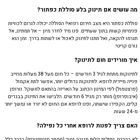
מה עושים אם תינוק בלע סוללת כפתור?
סוללת כפתור היא מצב חירום רפואי! הסוללה יכולה לגרום לכוויות
פנימיות קשות בתוך שעתיים. פנו מיד לחדר מיון – אל תמתינו, אל
תגרמו להקאה, ואל תתנו לתינוק לאכול או לשתות בדרך. זמן הוא
גורם קריטי.
איך מורידים חום לתינוק?
לתינוקות מתחת לגיל 3 חודשים – כל חום מעל 38 מעלות מחייב
פנייה מיידית לרופא. לתינוקות גדולים יותר, אפשר לתת אקמול
(פרצטמול) לפי המינון הכתוב על האריזה בהתאם למשקל. נורופן
(איבופרופן) מותר רק מגיל 6 חודשים. הלבישו את התינוק בבגדים
קלים, הקפידו שישתה, ופנו לרופא אם החום לא יורד או נמשך יותר
מ-24 שעות.
האם צריך לפנות לרופא אחרי כל נפילה?
לא בהכרח. נפילות קלות מגובה נמוך (מספר סנטימטרים) בדרך כלל