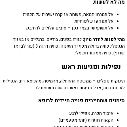
מה לא לעשות
אל תמרחו חמאה, משחה או קרח ישירות על הכוויה
אל תפקעו שלפוחיות
אל תשתמשו בצמר גפן – סיבים עלולים להידבק
מתי לפנות לחדר מיון:
כוויה בפנים, בידיים, ברגליים או באזור
הגניטלי; כוויה גדולה מכף יד התינוק; כוויה דרגה 3 (עור לבן או
שרוף); כוויה ממקור חשמלי.
נפילות ופגיעות ראש
תינוקות נופלים – ממשטח ההחתלה, מהמיטה, מהכיסא. רוב הנפילות
לא מסוכנות, אבל פגיעות ראש דורשות תשומת לב.
סימנים שמחייבים פנייה מיידית לרופא
איבוד הכרה, אפילו לרגע
הקאות חוזרות (יותר מפעמיים)
נפיחות משמעותית באזור הפגיעה