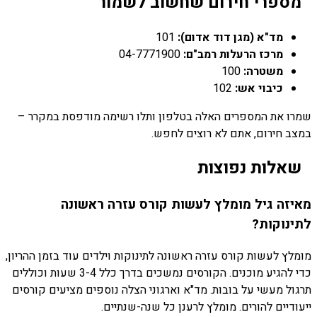
מספרי חירום שחשוב לשמור
מד"א (מגן דוד אדום):
101
מרכז הרעלות רמב"ם:
04-7771900
משטרה:
100
כיבוי אש:
102
שמרו את המספרים האלה בטלפון ותלו רשימה מודפסת במקרר –
במצב חירום, אתם לא רוצים לחפש.
שאלות נפוצות
מאיזה גיל מומלץ לעשות קורס עזרה ראשונה
לתינוקות?
מומלץ לעשות קורס עזרה ראשונה לתינוקות וילדים עוד בזמן ההריון,
כדי להגיע מוכנים. הקורסים נמשכים בדרך כלל 3-4 שעות וכוללים
תרגול מעשי על בובות. מד"א וארגוני הצלה נוספים מציעים קורסים
ייעודיים להורים. מומלץ לרענן כל שנה-שנתיים.