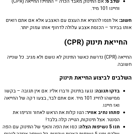
שלב 6:
אם התינוק מאבד הכרה – התחילו החייאה (CPR)
וחייגו 101 מיד.
חשוב:
אל תנסו להוציא את העצם עם האצבע אלא אם אתם רואים
אותו בבירור – הכנסת אצבע עלולה לדחוף אותו עמוק יותר.
החייאת תינוק (CPR)
החייאה (CPR) נדרשת כאשר התינוק לא נושם ולא מגיב. כל שנייה
חשובה.
השלבים לביצוע החייאת תינוק
בדקו תגובה:
נגעו בתינוק ודברו אליו. אם אין תגובה – בקשו
ממישהו לחייג 101 מיד. אם אתם לבד, בצעו דקה של החייאה
ואז חייגו.
פתחו נתיב אוויר:
הטו קלות את הראש לאחור והרימו את
הסנטר. אצל תינוקות, הטייה קלה בלבד!
תנו 5 נשיפות הצלה:
כסו את הפה והאף של התינוק עם הפה