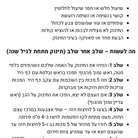
שיעול חלש או חסר שיעול לחלוטין
קושי בנשימה או נשימה רועשת
שפתיים או עור שמשנים צבע לכחול
התינוק לא מצליח לבכות או להוציא קולות
הבעת פחד או פאניקה בעיני התינוק
מה לעשות – שלב אחר שלב (תינוק מתחת לגיל שנה)
שלב 1:
הניחו את התינוק על האמה שלכם כשהפנים כלפי
מטה, ראש נמוך מהגוף. תמכו בראש ובלסת עם כף היד.
שלב 2:
תנו 5 מכות בין השכמות עם עקב כף היד. המכות
צריכות להיות חזקות אך מבוקרות.
שלב 3:
אם העצם לא יצא, הפכו את התינוק על הגב (ראש
עדיין נמוך מהגוף).
שלב 4:
בצעו 5 לחיצות חזה – שתי אצבעות במרכז עצם
החזה, מעט מתחת לקו הפטמות. לחצו כ-4 ס"מ פנימה.
שלב 5:
חזרו על מחזור של 5 מכות גב ו-5 לחיצות חזה עד
שהעצם יוצא או עד שמגיע צוות חירום.