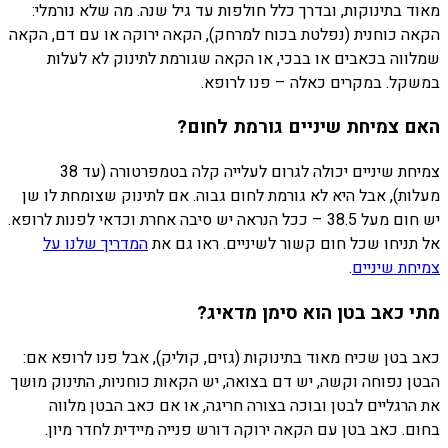
מאוד בתינוקות, ובדרך כלל חולפות עד גיל שנה. מה שלא נורמלי:
הקאה כוחנית (נפלטת בכוח למרחק), הקאה ירוקה או עם דם, הקאה
שמלווה בכאבים או בבכי, או הקאה שגורמת לתינוק לא לעלות
במשקל. במקרים כאלה – פנו לרופא.
האם צמיחת שיניים גורמת לחום?
צמיחת שיניים יכולה לגרום לעלייה קלה בטמפרטורה (עד 38
מעלות), אבל היא לא גורמת לחום גבוה. אם לתינוק שצומחת לו שן
יש חום מעל 38.5 – ככל הנראה יש סיבה אחרת וכדאי לפנות לרופא.
אל תניחו שכל חום קשור לשיניים. ראו גם את
המדריך שלנו על
צמיחת שיניים
.
מתי כאב בטן הוא סימן מדאיג?
כאב בטן שכיח מאוד בתינוקות (גזים, קוליק), אבל פנו לרופא אם:
הבטן נפוחה וקשה, יש דם בצואה, יש הקאות כוחניות, התינוק מושך
את הרגליים לבטן ובוכה בצורה חריגה, או אם כאב הבטן מלווה
בחום. כאב בטן עם הקאה ירוקה דורש פנייה מיידית לחדר מיון.