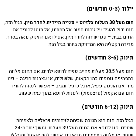
יילוד (0-3 חודשים)
חום מעל 38 מעלות צלזיוס = פנייה מיידית לחדר מיון.
בגיל הזה,
חום יכול להעיד על זיהום חמור. אל תמתינו, אל תנסו להוריד את
החום בבית – פנו ישירות לחדר מיון. אפילו אם התינוק נראה בסדר.
מדידה רקטלית היא המדויקת ביותר בגיל הזה.
תינוק (3-6 חודשים)
חום מעל 38.5 מעלות מחייב פנייה לרופא ילדים. אם החום מלווה
בתסמינים נוספים כמו הקאות, שלשולים, או עצבנות חריגה – פנו
מיד. אם התינוק פעיל, אוכל כרגיל, ומגיב – אפשר לנסות להוריד
חום עם אקמול (פרצטמול) ולפנות לרופא בתוך כמה שעות.
תינוק (6-12 חודשים)
בגיל הזה, חום הוא תגובה שכיחה לזיהומים ויראליים ולצמיחת
שיניים. פנו לרופא אם החום מעל 39 מעלות, נמשך יותר מ-24
שעות, או מלווה בתסמינים מדאיגים. אפשר לתת אקמול ומגיל 6