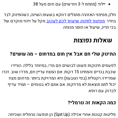
יילוד (מתחת ל-3 חודשים) עם חום מעל 38
חלק מסימני האזהרה מתגלים דווקא בשעות השינה, כשהתינוק לבד
בחדר.
מוניטור לתינוק שיעזור לכם לעקוב
מקל על זיהוי מוקדם של
בכי חריג, שיעול או חוסר מנוחה.
שאלות נפוצות
התינוק שלי חם אבל אין חום במדחום – מה עושים?
לפעמים תינוקות פשוט לבושים חם מדי, במיוחד בלילה. הורידו
שכבת בגדים והמתינו 15 דקות. אם המצח עדיין חם, מדדו שוב. זכרו
שמדידה רקטלית (בפי הטבעת) היא המדויקת ביותר. מדחום מצח
יכול לתת תוצאות לא מדויקות. אם אתם לא בטוחים – תמיד עדיף
לבדוק עם רופא.
כמה הקאות זה נורמלי?
פליטות קטנות אחרי אכילה (Spit Up) הן תופעה נורמלית ושכיחה