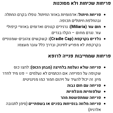
פריחות שכיחות ולא מסוכנות
פריחת חיתול:
אדמומיות באזור החיתול. טפלו בקרם החתלה
ובהחלפת חיתולים תכופה.
חום עור (Miliaria):
גרגירים קטנים ואדומים באזורי קיפולי
עור. נגרם מחום – הקלו בגדים.
גלדים בקרקפת (Cradle Cap):
קשקשים צהובים-שמנוניים
בקרקפת. לא מפריע לתינוק ובדרך כלל עובר מעצמו.
פריחות שמחייבות פנייה לרופא
פריחה שלא נעלמת בלחיצה (מבחן הכוס):
לחצו כוס
שקופה על הפריחה. אם הכתמים לא נעלמים – פנו מיד לחדר
מיון. זה יכול להעיד על זיהום חמור כמו מנינגיטיס.
פריחה עם חום גבוה
שלפוחיות מוגלתיות
פריחה שמתפשטת מהר
פריחה מלווה בנפיחות בפנים או בשפתיים
(סימן לתגובה
אלרגית)