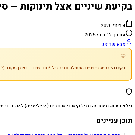
קיעת שיניים אצל תינוקות — סי
4 ביוני 2026
עודכן:
12 ביוני 2026
אבא שדואג
💡
בקצרה:
בקיעת שיניים מתחילה סביב גיל 6 חודשים — נשכן מקורר (לא קפוא) ולחיצה עדינה על החניכיים מקלים, וחום גבוה אינו סימפטום של בקיעה.
ילוי נאות:
מאמר זה מכיל קישורי שותפים (אפיליאציה) לאמזון. רכיש
וכן עניינים