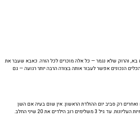
א, והרוק שלא נגמר — כל אלה מוכרים לכל הורה. כאבא שעבר את
כלים הנכונים אפשר לעבור אותה בצורה הרבה יותר רגועה — גם
ונה בוקעת בין גיל 4 ל-7 חודשים, אך הטווח התקין רחב מאוד — יש תינוקות שמקבלים שן כבר בגיל 3 חודשים ואחרים רק סביב יום ההולדת הראשון. אין שום בעיה אם השן
ילדים את 20 שיני החלב.