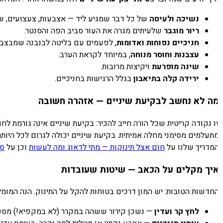
נשיכה ולעיסה
של כל דבר שמגיע ליד — אצבעות, צעצועים, שפ
ריור מוגבר
שלעיתים מגרה את העור סביב הפה והסנטר.
חניכיים נפוחות ואדומות
, לפעמים עם בליטה לבנבנה שמבצבצת
עצבנות וחוסר מנוחה
, במיוחד לקראת הערב.
שינה מופרעת
ויקיצות מרובות.
ירידה קלה בתיאבון
בגלל הרגישות בחניכיים.
ה לא נחשב לבקיעת שיניים — אזהרה חשובה
ו נקודה קריטית שכל הורה חייב להכיר: בקיעת שיניים אינה גורמת לחו
מדריך שלנו על
חום אצל תינוקות — מתי לדאוג ומה לעשות
וכן על
סימ
יך מקלים על הכאב — שיטות שעובדות
חדשות הטובות: יש המון דרכים בטוחות להקל על התינוק. הנה המומלצו
לחץ קר ועדין
— נשכן קירור ששהה במקרר (לא במקפיא!) מספק ה