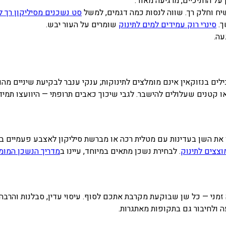
ל החניכיים, מרגיעה מאוד.
וחלק רך. שווה לנסות כמה דגמים, למשל
סט נשכנים מסיליקון רך לתי
.
סינרי רוק עמידים למים לתינוק
שומרים על העור יבש.
.
נזוקאין אינם מומלצים לתינוקות; ענקי ענבר לבקיעת שיניים מהווים ס
 קטנים שעלולים להישבר. לגבי שיכוך כאבים תרופתי — היוועצו תמיד ב
את השן בעדינות עם מטלית רכה או מברשת סיליקון לאצבע פעמיים בי
צצים לתינוק
. לבחירת נשכן מתאים במיוחד, עיינו ב
מדריך הנשכן המומל
 זמני — כל שן שבוקעת מקרבת אתכם לסוף. עיסוי עדין, סבלנות והרבה
ולחיבור גם בתקופות מאתגרות.