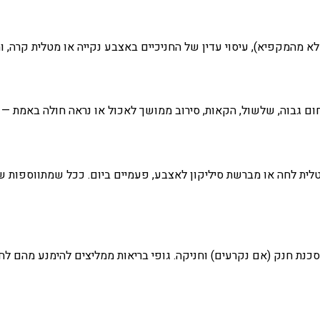
מהמקפיא), עיסוי עדין של החניכיים באצבע נקייה או מטלית קרה, וה
 גבוה, שלשול, הקאות, סירוב ממושך לאכול או נראה חולה באמת — אלה 
 לחה או מברשת סיליקון לאצבע, פעמיים ביום. ככל שמתווספות שינ
נת חנק (אם נקרעים) וחניקה. גופי בריאות ממליצים להימנע מהם לחלוטי