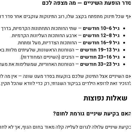
דר הופעת השיניים — מה מצפה לכם
ף שכל תינוק מתפתח בקצב שלו, רוב התינוקות עוקבים אחר סדר דומה
גיל 6–10 חודשים
— שתי החותכות התחתונות הקדמיות, בדרך כל
גיל 8–12 חודשים
— ארבע החותכות העליונות הקדמיות.
גיל 9–16 חודשים
— החותכות הצדדיות, מעל ומתחת.
גיל 13–19 חודשים
— הטוחנות הראשונות, שלעיתים מלוות באי-נ
גיל 16–23 חודשים
— הניבים (השיניים המחודדות).
גיל 23–33 חודשים
— הטוחנות האחוריות, שמשלימות את מערכת 20 שיני החל
הזכיר זאת לרופא הילדים בביקור השגרתי, רק כדי לוודא שהכל תקין.
שאלות נפוצות
אם בקיעת שיניים גורמת לחום?
יעת שיניים עלולה לגרום לעלייה קלה מאוד בחום הגוף, אך לא לחום גבוה (מעל 38 מעלות). אם לתינוק יש חום גבוה, אל תייחסו זאת לשיניים — בדקו אם מדובר במחלה וה