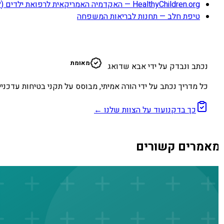
HealthyChildren.org — האקדמיה האמריקאית לרפואת ילדים (AAP)
טיפת חלב — תחנות לבריאות המשפחה
א
מאומת
נכתב ונבדק על ידי אבא שדואג
כל מדריך נכתב על ידי הורה אמיתי, מבוסס על תקני בטיחות עדכניים
כך בדקנו
עוד על הצוות שלנו ←
אמרים קשורים