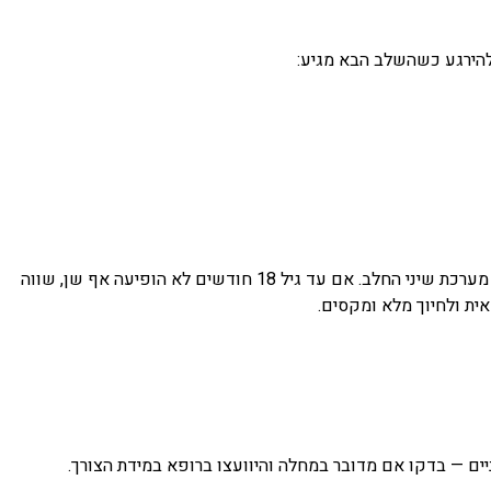
הירגע כשהשלב הבא מגיע:
אם השיניים אצל התינוק שלכם בוקעות בסדר מעט שונה — אין מה לדאוג, זה נורמלי לחלוטין. מה שחשוב הוא שעד גיל שלוש בערך תושלם מערכת שיני החלב. אם עד גיל 18 חודשים לא הופיעה אף שן, שווה
ת ולחיוך מלא ומקסים.