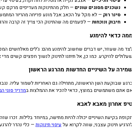
עיסוי חניכיים
— אצבע נקייה או מטלית לחה וקרה, בעיסוי עדין ע
נשכנים מסוגים שונים
— חלק מהתינוקות מעדיפים מרקם קשיח 
סינר רוק
— לא מקל על הכאב אבל מונע פריחה מהריור המתמשך
חיבוק ונוכחות
— לפעמים מה שהתינוק הכי צריך זה קרבה והרגעה
מה כדאי להימנע
צד מה שעוזר, יש דברים שחשוב להימנע מהם: ג'לים מאלחשים המכילים ב
עלולים להיקרע. כמו כן, אל תיתנו לתינוק לנשוך חפצים קשים מדי או
מירה על השיניים החדשות מהרגע הראשון
רגע שבוקעת השן הראשונה, מתחילה גם האחריות לשמור עליה. נגבו 
ם אתם משתמשים במוצץ, כדאי להכיר את ההמלצות ב
מדריך סוגי המו
יפ אחרון מאבא לאבא
קופת בקיעת השיניים יכולה להיות מתישה, במיוחד בלילות. זכרו שזה
הרגיע תינוק עצבני, שווה לקרוא על
עיסוי תינוקות
— כלי נהדר להרגעה 