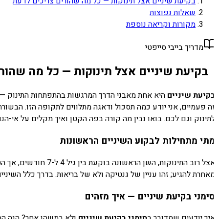
בקיעת שיניים אצל תינוקות — כל מה שהורים צריכים לדעת
שאלות נפוצות
מקורות וקריאה נוספת
מדריך בייבי סייפטי
בקיעת שיניים אצל תינוקות — כל מה שהורי
קיעת שיניים
היא אחת מאבני הדרך המרגשות בהתפתחות התינוק — אבל
ה פעמיים, אני יודע כמה תסכול ודאגה מתלווים לתקופה הזו. הבשורה 
תינוק וגם לכם. בואו נבין מה קורה בפה הקטן ואיך מקלים על אי-הנוחו
תי מתחילות לבקוע השיניים הראשונות
אחרת להגיע; זהו עניין של גנטיקה ולא של בריאות. בדרך כלל השיניים הראשונות לבקוע ה
ימני בקיעת שיניים — איך מזהים
יך יודעים שמדובר ב
סימני בקיעת שיניים
ולא במשהו אחר? הנה הסימ