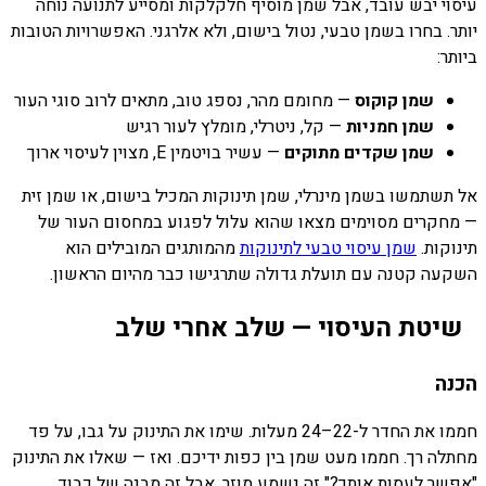
עיסוי יבש עובד, אבל שמן מוסיף חלקלקות ומסייע לתנועה נוחה
יותר. בחרו בשמן טבעי, נטול בישום, ולא אלרגני. האפשרויות הטובות
ביותר:
שמן קוקוס
— מחומם מהר, נספג טוב, מתאים לרוב סוגי העור
שמן חמניות
— קל, ניטרלי, מומלץ לעור רגיש
שמן שקדים מתוקים
— עשיר בויטמין E, מצוין לעיסוי ארוך
אל תשתמשו בשמן מינרלי, שמן תינוקות המכיל בישום, או שמן זית
— מחקרים מסוימים מצאו שהוא עלול לפגוע במחסום העור של
תינוקות.
שמן עיסוי טבעי לתינוקות
מהמותגים המובילים הוא
השקעה קטנה עם תועלת גדולה שתרגישו כבר מהיום הראשון.
שיטת העיסוי — שלב אחרי שלב
הכנה
חממו את החדר ל-22–24 מעלות. שימו את התינוק על גבו, על פד
מחתלה רך. חממו מעט שמן בין כפות ידיכם. ואז — שאלו את התינוק
"אפשר לעסות אותך?" זה נשמע מוזר, אבל זה מבנה של כבוד