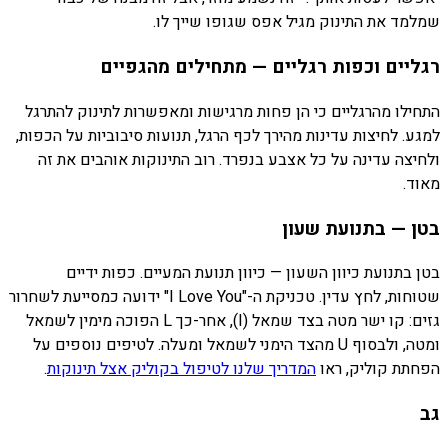
שמלמד את התינוק מגיל אפס שגופו שייך לו.
רגליים וכפות רגליים — מתחילים מהגפיים
התחילו מהרגליים כי הן פחות מרגישות ומאפשרות לתינוק להתרגל
למגע. לחיצות עדינות מהירך לכף הרגל, תנועות סיבוביות על הכפות,
ולחיצה עדינה על כל אצבע בנפרד. רוב התינוקות אוהבים את זה
מאוד.
בטן — בתנועת שעון
בטן בתנועת כיוון השעון — כיוון תנועת המעיים. כפות ידיים
שטוחות, לחץ עדין. טכניקת ה-"I Love You" ידועה כמסייעת לשחרור
גזים: קו ישר מטה בצד שמאל (I), אחר-כך L הפוכה מימין לשמאל
ומטה, ולבסוף U מהצד הימני לשמאל ומעלה. לטיפים נוספים על
הפחתת קוליק, ראו
המדריך שלנו לטיפול בקוליק אצל תינוקות
.
גב