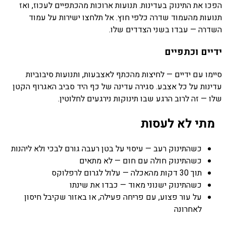
הפכו את התינוק בעדינות. תנועות ארוכות מהכתפיים לעכוז, ואז
תנועות מהעמוד שדרה כלפי חוץ. אל תלחצו ישירות על עמוד
השדרה — עבדו בשני הצדדים שלו.
ידיים וכתפיים
סיימו עם ידיים — לחיצות מהכתף לאצבעות, ותנועות סיבוביות
עדינות על כל אצבע. סגירה עדינה של כף היד סביב האגרוף הקטן
שלו — זה לרוב הרגע שבו תינוקות נירגעים לחלוטין.
מתי לא לעסות
כשהתינוק רעב — עיסוי על בטן רעבה גורם לבכי ולא ליהנות
כשהתינוק חולה עם חום — לא מתאים
תוך 30 דקות מהאכלה — עלול לגרום לרפלוקס
כשהתינוק ישנוני מאוד — כבדו את שינתו
על עור פצוע, עם פריחה פעילה, או באזור שקיבל חיסון
לאחרונה