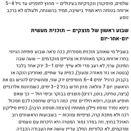
שלמים, פופקורן ונקניקיות בעיגולים — מחוץ לתפריט עד גיל 4–5.
ארוחה בטוחה היא תמיד בישיבה, תמיד בהשגחה, ולעולם לא ברכב
נוסע.
שבוע ראשון של מוצקים — תוכנית מעשית
יום-אחר-יום
בשביל מי שאוהב תוכנית מסודרת, ככה נראה שבוע פתיחה הגיוני:
בחרו ארוחת בוקר מאוחרת או צהריים מוקדמים — שעה שבה
התינוק ערני, לא רעב מדי ולא עייף. ימים 1–3: ירק אחד בלבד
(בטטה או גזר מאודה ומעוך), כפית עד שתיים, ואחריהן הנקה או
בקבוק כרגיל. ימים 4–6: מוסיפים ירק שני, וממשיכים להגיש גם את
הראשון. יום 7 והלאה: מזון חדש בכל 2–3 ימים, כשמזונות אלרגניים
(ביצה, טחינה, בוטן, דגים) מוצגים בבוקר ובימי חול — כך שאם
תופיע תגובה, רופא הילדים זמין. כמה דברים שיחסכו לכם תסכול:
כיסא נפרד ומפת ניילון מתחתיו (הרצפה תספוג הרבה), כפית סיליקון
רכה ולא מתכת קרה, וציפיות נמוכות — בשבועות הראשונים רוב
האוכל בחוץ, וזה בסדר גמור. המטרה היא היכרות עם טעמים
ומרקמים, לא קלוריות. החלב עדיין עושה את העבודה הכבדה.