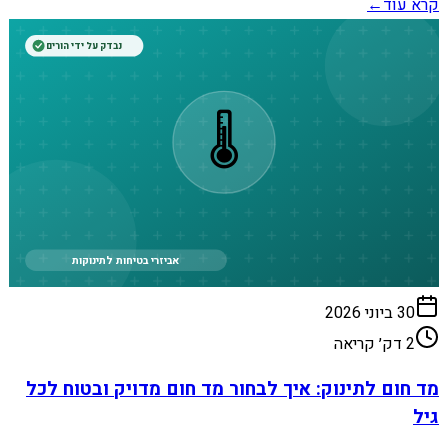
קרא עוד
←
נבדק על ידי הורים
🌡️
אביזרי בטיחות לתינוקות
30 ביוני 2026
2
דק׳ קריאה
מד חום לתינוק: איך לבחור מד חום מדויק ובטוח לכל
גיל