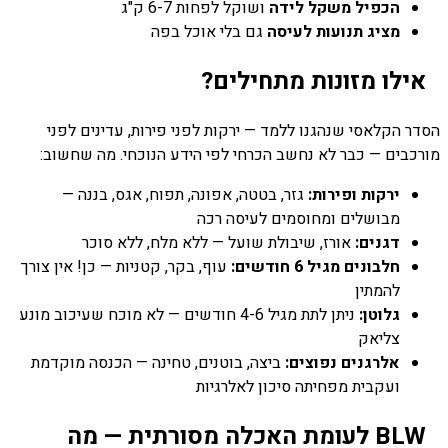
הכפיל משקל לידה
ושוקל לפחות 6-7 ק"ג
מציג תנועות לעיסה
גם בלי אוכל בפה
אילו מזונות מתחילים?
הסדר הקלאסי שנהגנו ללמד — ירקות לפני פירות, עדינים לפני
מורכבים — כבר לא נחשב הכרחי לפי הידע הנוכחי. מה שחשוב:
ירקות ופירות:
גזר, בטטה, אפונה, תפוח, אגס, בננה —
מבושלים ומחוסמים לעיסה רכה
דגנים:
אורז, שיבולת שועל — ללא מלח, ללא סוכר
חלבונים מגיל 6 חודשים:
עוף, בקר, קטניות — כן! אין צורך
להמתין
גלוטן:
ניתן לתת מגיל 4-6 חודשים — לא מוכח שעיכוב מונע
צליאק
אלרגנים נפוצים:
ביצה, בוטנים, טחינה — הכנסה מוקדמת
ועקבית מפחיתה סיכון לאלרגיות
BLW לעומת האכלה מסורתית — מה