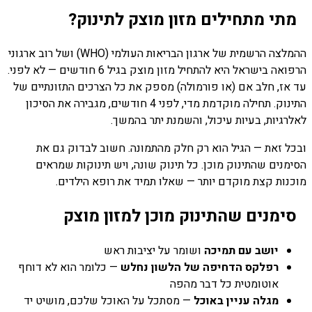
מתי מתחילים מזון מוצק לתינוק?
ההמלצה הרשמית של ארגון הבריאות העולמי (WHO) ושל רוב ארגוני
הרפואה בישראל היא להתחיל מזון מוצק בגיל 6 חודשים — לא לפני.
עד אז, חלב אם (או פורמולה) מספק את כל הצרכים התזונתיים של
התינוק. תחילה מוקדמת מדי, לפני 4 חודשים, מגבירה את הסיכון
לאלרגיות, בעיות עיכול, והשמנת יתר בהמשך.
ובכל זאת — הגיל הוא רק חלק מהתמונה. חשוב לבדוק גם את
הסימנים שהתינוק מוכן. כל תינוק שונה, ויש תינוקות שמראים
מוכנות קצת מוקדם יותר — שאלו תמיד את רופא הילדים.
סימנים שהתינוק מוכן למזון מוצק
יושב עם תמיכה
ושומר על יציבות ראש
רפלקס הדחיפה של הלשון נחלש
— כלומר הוא לא דוחף
אוטומטית כל דבר מהפה
מגלה עניין באוכל
— מסתכל על האוכל שלכם, מושיט יד