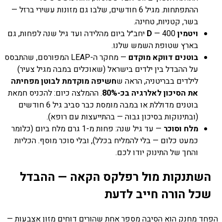
ההתפתחות. מגיל 6 חודשים, שלבו גם מזונות עשירי ברזל —
בשר, קטניות, טחינה.
ויטמין D
— 400 יחב״ל ביום מהלידה ועד גיל שנה לפחות, גם
בארץ שטופת השמש שלנו.
בוטנים דווקא מוקדם
— מחקר ה-LEAP המפורסם, שהתבסס
על ההבדל בין ילדים בישראל (שאוכלים במבה מגיל צעיר)
לילדים בבריטניה, הראה ש
חשיפה מוקדמת לבוטן מפחיתה
את הסיכון לאלרגיה בכ-80%
. ההמלצה כיום: להכניס חמאת
בוטנים מדוללת או במבה מומסת כבר סביב גיל 6 חודשים
(ובתינוקות בסיכון גבוה — בהתייעצות עם רופא).
מלח וסוכר
— עד גיל שנה: פחות מ-1 גרם מלח ביום (כלומר
כמעט כלום — בלי להמליח בכלל), ובלי סוכר מוסף. הכליות
והחך של התינוק יודו לכם.
השתנקות מול רפלקס הקאה — ההבדל
שכל הורה חייב לדעת
הפחד מחנק הוא הסיבה מספר אחת שהורים דוחים מזון אצבעות —