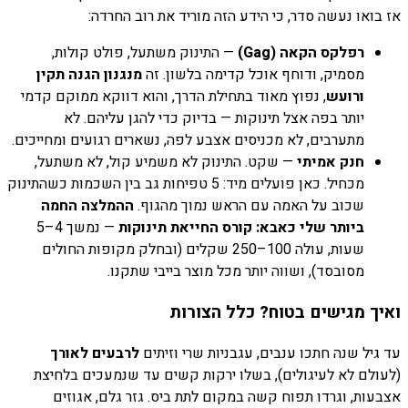
אז בואו נעשה סדר, כי הידע הזה מוריד את רוב החרדה:
רפלקס הקאה (Gag)
— התינוק משתעל, פולט קולות,
מסמיק, ודוחף אוכל קדימה בלשון. זה
מנגנון הגנה תקין
ורועש
, נפוץ מאוד בתחילת הדרך, והוא דווקא ממוקם קדמי
יותר בפה אצל תינוקות — בדיוק כדי להגן עליהם. לא
מתערבים, לא מכניסים אצבע לפה, נשארים רגועים ומחייכים.
חנק אמיתי
— שקט. התינוק לא משמיע קול, לא משתעל,
מכחיל. כאן פועלים מיד: 5 טפיחות גב בין השכמות כשהתינוק
שכוב על האמה עם הראש נמוך מהגוף.
ההמלצה החמה
ביותר שלי כאבא: קורס החייאת תינוקות
— נמשך 4–5
שעות, עולה 100–250 שקלים (ובחלק מקופות החולים
מסובסד), ושווה יותר מכל מוצר בייבי שתקנו.
ואיך מגישים בטוח? כלל הצורות
עד גיל שנה חתכו ענבים, עגבניות שרי וזיתים
לרבעים לאורך
(לעולם לא לעיגולים), בשלו ירקות קשים עד שנמעכים בלחיצת
אצבעות, וגרדו תפוח קשה במקום לתת ביס. גזר גלם, אגוזים