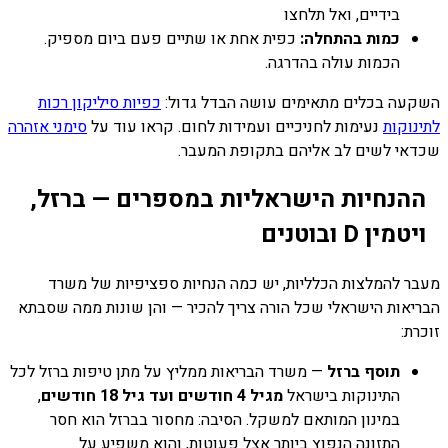
בידיים, ואל תלחצו
כמות בהתחלה:
כפית אחת או שתיים פעם ביום מספיק.
הכמות עולה בהדרגה.
השקעה בכלים מתאימים עושה הבדל גדול:
כפיות סיליקון רכות
לתינוקות
נעימות לחניכיים ועמידות לחום. קראו עוד על
סימני אזהרה
שכדאי לשים לב אליהם בתקופת המעבר.
ההנחיות הישראליות במספרים — ברזל,
ויטמין D ובוטנים
מעבר להמלצות הכלליות, יש כמה הנחיות ספציפיות של משרד
הבריאות הישראלי שכל הורה צריך להכיר — והן שונות ממה שסבתא
זוכרת:
תוסף ברזל
— משרד הבריאות ממליץ על מתן טיפות ברזל לכל
התינוקות בישראל
מגיל 4 חודשים ועד גיל 18 חודשים
,
במינון המותאם למשקל. הסיבה: מחסור בברזל הוא חסר
התזונה הנפוץ ביותר אצל פעוטות, והוא משפיע על