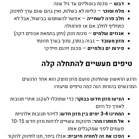
דבש
— סכנת בוטוליזם עד גיל שנה
מלח וסוכר
— כליות לא בשלות, ואין בהם שום ערך לתינוק
חלב פרה לשתייה
— אפשר להשתמש בבישול, אבל לא
כתחליף לחלב אם או פורמולה
אגוזים שלמים
— סכנת חנק (ניתן בחמאת אגוזים דקה)
מזון מעובד
— גבוה בנתרן, נמוך בערך תזונתי
פירות ים גולמיים
— סכנת זיהום חיידקי
טיפים מעשיים להתחלה קלה
הרגע הראשון שהתינוק טועם מזון מוצק הוא אחד הרגעים
המרגשים בהורות. הנה כמה טיפים שיעזרו:
הציעו מזון חדש בבוקר:
כדי שתוכלו לעקוב אחרי תגובות
לאורך כל היום
המתינו 3-4 ימים בין מזון חדש:
לזיהוי תגובות אלרגיות
אל תוותרו מהר:
תינוקות עשויים לדחות מזון חדש 10-15
פעמים לפני שמקבלים אותו
הפכו את זה לחוויה חיובית:
אכלו ביחד, תנו לתינוק לחקור