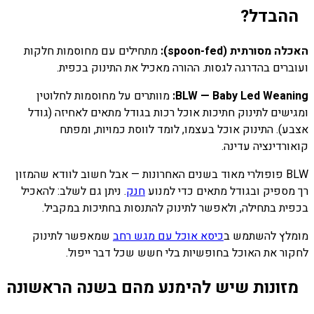
ההבדל?
האכלה מסורתית (spoon-fed):
מתחילים עם מחוסמות חלקות
ועוברים בהדרגה לגסות. ההורה מאכיל את התינוק בכפית.
BLW — Baby Led Weaning:
מוותרים על מחוסמות לחלוטין
ומגישים לתינוק חתיכות אוכל רכות בגודל מתאים לאחיזה (גודל
אצבע). התינוק אוכל בעצמו, לומד לווסת כמויות, ומפתח
קואורדינציה עדינה.
BLW פופולרי מאוד בשנים האחרונות — אבל חשוב לוודא שהמזון
רך מספיק ובגודל מתאים כדי למנוע
חנק
. ניתן גם לשלב: להאכיל
בכפית בתחילה, ולאפשר לתינוק להתנסות בחתיכות במקביל.
מומלץ להשתמש ב
כיסא אוכל עם מגש רחב
שמאפשר לתינוק
לחקור את האוכל בחופשיות בלי חשש שכל דבר ייפול.
מזונות שיש להימנע מהם בשנה הראשונה