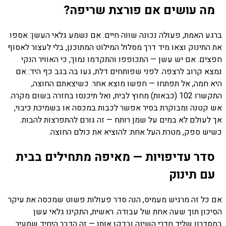
מה עושים אם פורצת שריפה?
ברגע האמת, פעולה נכונה שווה חיים. אם נשמע גלאי העשן: אספו
את התינוק וצאו מיד דרך מסלול המילוט המתוכנן, בלי לעצור לאסוף
חפצים. אם יש עשן — התכופפו והתקדמו נמוך, כי האוויר הנקי
נמצא קרוב לרצפה. לפני שפותחים דלת, געו בה בגב כף היד: אם
היא חמה, אל תפתחו — חפשו מוצא אחר. כשיצאתם החוצה,
התקשרו 102 (כבאות) מחוץ לבית, ואל תיכנסו בחזרה בשום מקרה.
אש קטנה ומבוקרת בסיר אפשר לכבות במכסה או בשמיכת כיבוי,
אך לעולם לא במים על שמן רותח — זה גורם להתפרצות להבות.
כשיש ספק, מטרת העל אחת: להוציא את כולם החוצה.
סדר עדיפויות — מאיפה מתחילים בבית
עם תינוק
אם כל זה מרגיש מעמיס, הנה סדר פעולות פשוט שמכסה את עיקר
הסיכון תוך שעה אחת של עבודה. ראשית, התקינו גלאי עשן
במסדרון שליד חדרי השינה ובדקו אותו — זה הדבר היחיד שמעיר