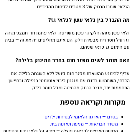
הגלאי. שמרו מרחק של 3 מטרים לפחות מהכיריים.
מה ההבדל בין גלאי עשן לגלאי גז?
גלאי עשן מזהה חלקיקי עשן משריפה. גלאי פחמן חד-חמצני מזהה
גז רעיל חסר ריח מבעירת דלק. הם אינם מחליפים זה את זה — בבית
עם חימום גז כדאי שניהם.
האם מותר לשים מפזר חום בחדר התינוק בלילה?
עדיף להימנע מהשארת מפזר חום פועל ללא השגחה בלילה. אם
הכרחי, השתמשו בדגם עם מנגנון כיבוי אוטומטי בנפילה ובחיישן
התחממות יתר, מוצב הרחק מהמיטה ומכל חומר דליק.
מקורות וקריאה נוספת
בטרם — הארגון הלאומי לבטיחות ילדים
משרד הבריאות — מניעת תאונות בית
הרשות הארצית לכבאות והצלה — מידע על גלאי עשן ובטיחות