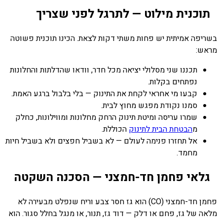
תוכנית מילוט — לתרגל לפני שצריך
בשריפה אמיתית יש פחות משתי דקות לצאת. הכינו תוכנית פשוטה
מראש:
תכננו שני מסלולי יציאה מכל חדר, וודאו שהדלתות והחלונות
נפתחים בקלות.
קבעו מי אחראי לקחת את התינוק — בלי בלבול ברגע האמת.
סמנו נקודת מפגש מחוץ לבית.
שמרו עריסה ומיטת תינוק הרחק מחלונות ומווילונות, כחלק
מ
הבטחת הבית לתינוק
הכוללת.
אל תחזרו פנימה לעולם — לא בשביל חפצים ולא בשביל חיות
מחמד.
גלאי פחמן חד-חמצני — הסכנה השקטה
פחמן חד-חמצני (CO) הוא גז חסר צבע וריח שנפלט מבעירה לא
מלאה של גז, פחם או דלק — דוד גז, תנור, או מנגל בחלל סגור. הוא