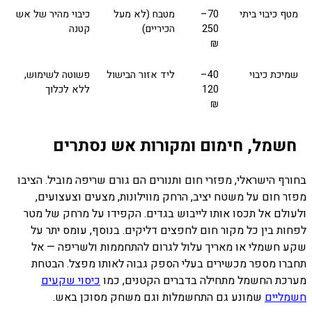
מטף כיבוי ביתי
70–
מטבח (לא מעל
כיבוי מהיר של אש
250
הכיריים)
קטנה
₪
שמיכת כיבוי
40–
ליד אזור הבישול
פשוטה לשימוש,
120
ללא לכלוך
₪
חשמל, חימום ומקורות אש נסתרים
בחורף הישראלי, מפזרי חום ותנורים הם גורם שריפה מוביל. הציבו
מפזר חום על משטח יציב, הרחק מווילונות, מצעים וצעצועים,
ולעולם אל תכסו אותו לייבוש בגדים. הקפידו על מרחק של מטר
לפחות בין כל מקור חום לחפצים דליקים. בנוסף, עומס יתר על
שקע חשמלי או מאריך עלול לגרום להתחממות ולשריפה — אל
תחברו מספר מכשירים בעלי הספק גבוה לאותו מפצל. הבטחת
מערכת החשמל מתחילה בדברים הקטנים, כמו
כיסוי שקעים
חשמליים
שמונע גם התחשמלות וגם משחק מסוכן באש.