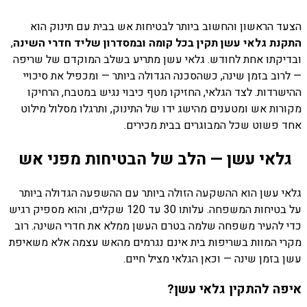
הצעד הראשון והחשוב ביותר לבטיחות אש בבית עם תינוק הוא
התקנת גלאי עשן תקין בכל קומה ובמסדרון שליד חדרי השינה
,
ובדיקתו אחת לחודש. גלאי עשן מתריע בשלב המוקדם של שריפה
— לרוב בזמן שינה, כשהסכנה הגדולה ביותר — ומכפיל את סיכויי
ההישרדות. לצד הגלאי, החזיקו מטף כיבוי נגיש במטבח, הרחיקו
מקורות אש ומטענים מהישג ידו של התינוק, ותרגלו מסלול מילוט
אחד פשוט שכל המבוגרים בבית מכירים.
גלאי עשן — הלב של הבטיחות מפני אש
גלאי עשן הוא ההשקעה הזולה ביותר עם ההשפעה הגדולה ביותר
על בטיחות המשפחה. עלותו 30 עד 120 שקלים, והוא מספיק רגיש
כדי להעיר משפחה שלמה בטרם העשן ממלא את חדרי השינה. רוב
מקרי המוות בשריפות בית אינם נגרמים מהאש עצמה אלא משאיפת
עשן בזמן שינה — וכאן הגלאי מציל חיים.
איפה להתקין גלאי עשן?