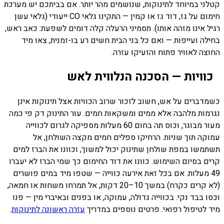
קטלני במיוחד לתינוקות, שנושמים מהר יותר. אם בביתכם יש מערכת
חימום על גז, דוד גז או קמין — התקינו גלאי CO ייעודי (גלאי עשן
רגיל אינו מזהה אותו). תסמיני הרעלה קלה דומים לשפעת: כאב ראש,
בחילה ועייפות — ואם כל בני הבית חשים רע בו-זמנית, צאו מיד
החוצה לאוויר פתוח והזעיקו עזרה.
כוויות — הסכנה הנלווית לאש
כשמדברים על אש, חשוב לזכור שרוב הכוויות אצל תינוקות אינן
נגרמות מלהבה אלא ממים ומשקאות חמים. עור התינוק דק פי כמה
מעור מבוגר, וכוס תה בחום 60 מעלות מספיקה לגרום לכווייה
עמוקה תוך שניות. הרחיקו ספלים חמים מקצה השולחן, אל
תשתמשו במפת שולחן שתינוק יכול למשוך, וכוונו את הברז למים
קרים בסיום השימוש. כוונו את דוד החימום כך שמי הברז לא יעברו
49 מעלות. אם בכל זאת אירעה כווייה — שטפו מיד במים פושרים
(לא קרים כקרח) במשך 10–20 דקות, אל תמרחו משחות או חמאה,
וכסו בבד נקי. בכווייה גדולה, עמוקה, או בפנים ובאיברי מין — פנו
מיד לטיפול רפואי. פרטים נוספים במדריך
עזרה ראשונה לתינוקות
.