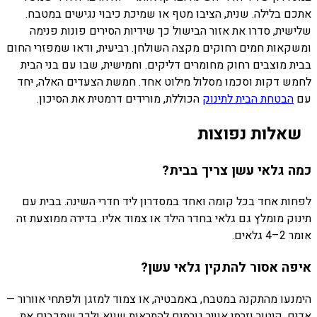
אתכם בלילה. שנית, הציבו מטף או שמיכת כיבוי נגישים במטבח.
שלישית, סדרו את אזור הבישול כך שידיות הסירים פונות פנימה
ומשקאות חמים רחוקים מקצה השולחן. רביעית, ודאו שמפזרי החום
בבית מוצבים רחוק מחומרים דליקים. וחמישית, שבו עם בני הבית
לחמש דקות וסכמו מסלול מילוט אחד. חמשת הצעדים האלה, יחד
עם
הבטחת הבית לתינוק
הכוללת, מורידים דרמטית את הסיכון.
שאלות נפוצות
כמה גלאי עשן צריך בבית?
לפחות אחד בכל קומה ואחד במסדרון ליד חדרי השינה. בבית עם
תינוק מומלץ גם גלאי בחדר הילד או צמוד אליו. בדירה ממוצעת זה
אומר 2–4 גלאים.
איפה אסור להתקין גלאי עשן?
הימנעו מהתקנה במטבח, באמבטיה, או צמוד למזגן ולפתחי אוורור —
אדים, קיטור וזרמי אוויר גורמים להתראות שווא ולכך שמכבים את