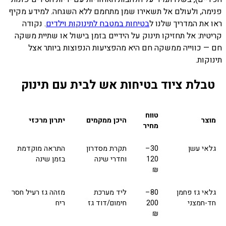
פנימה, ולעולם אל תשאירו שמן מתחמם ללא השגחה. למידע מקיף
ראו את המדריך שלנו ל
בטיחות במטבח לתינוקות וילדים
. נקודה
קריטית: אל תחזיקו תינוק על הידיים בזמן בישול או שתיית משקה
חם — כווייה ממשקה חם היא מהפציעות הנפוצות ביותר אצל
תינוקות.
טבלת ציוד בטיחות אש לבית עם תינוק
טווח
מוצר
היכן ממקמים
יתרון מרכזי
מחיר
גלאי עשן
30–
תקרת מסדרון
התראה מוקדמת
120
וחדרי שינה
בזמן שינה
₪
גלאי גז פחמן
80–
ליד מערכת
מזהה גז רעיל חסר
חד-חמצני
200
חימום/דוד גז
ריח
₪