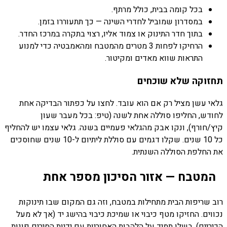
בכל קומה בבית, כולל מרתף.
במסדרון שמוביל לחדרי השינה — כך תתעוררו בזמן.
בתוך חדר התינוק או צמוד אליו, רצוי בתקרה במרכז החדר.
הרחיקו לפחות 3 מטרים מהמטבח ומהאמבטיה כדי למנוע
התראות שווא מאדים ומקיטור.
תחזוקה שלא שוכחים
גלאי עשן מציל רק אם הוא עובד. לחצו על כפתור הבדיקה אחת
לחודש, החליפו סוללה אחת לשנה (טיפ: בכל מעבר שעון
קיץ/חורף), ונקו אבק מהגלאי פעמיים בשנה. גלאי עצמו יש להחליף
כל 10 שנים. שקלו דגמים עם סוללת ליתיום ל-10 שנים שחוסכים
את החלפת הסוללה השנתית.
המטבח — אזור הסיכון מספר אחת
רוב שריפות הבית מתחילות במטבח, וזה גם המקום שבו תינוקות
נכווים. החזיקו מטף כיבוי או שמיכת כיבוי בהישג יד (אך לא מעל
הכיריים), בשלו תמיד על הלהבות האחוריות עם ידיות הסירים פונות