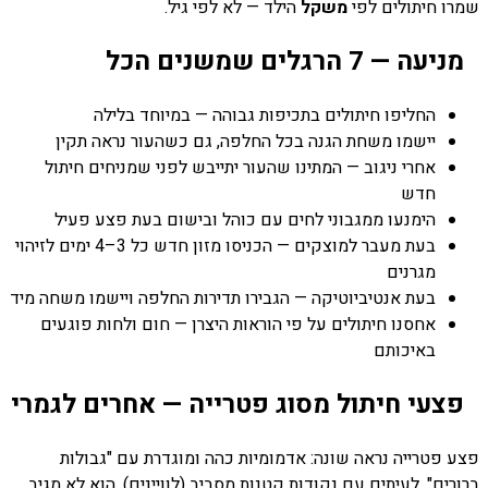
שמרו חיתולים לפי
משקל
הילד — לא לפי גיל.
מניעה — 7 הרגלים שמשנים הכל
החליפו חיתולים בתכיפות גבוהה — במיוחד בלילה
יישמו משחת הגנה בכל החלפה, גם כשהעור נראה תקין
אחרי ניגוב — המתינו שהעור יתייבש לפני שמניחים חיתול
חדש
הימנעו ממגבוני לחים עם כוהל ובישום בעת פצע פעיל
בעת מעבר למוצקים — הכניסו מזון חדש כל 3–4 ימים לזיהוי
מגרנים
בעת אנטיביוטיקה — הגבירו תדירות החלפה ויישמו משחה מיד
אחסנו חיתולים על פי הוראות היצרן — חום ולחות פוגעים
באיכותם
פצעי חיתול מסוג פטרייה — אחרים לגמרי
פצע פטרייה נראה שונה: אדמומיות כהה ומוגדרת עם "גבולות
ברורים", לעיתים עם נקודות קטנות מסביב (לוויינים). הוא לא מגיב