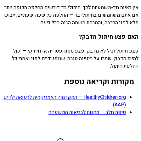
אין ראיות חד-משמעיות לכך. חיתולי בד דורשים החלפה תכופה יותר.
אם אתם משתמשים בחיתולי בד — החלפה כל שעה-שעתיים, ייבוש
מלא לפני הרכבה, והמרחת משחה הגנה בכל פעם.
האם פצע חיתול מדבק?
פצע חיתול רגיל לא מדבק. פצע מסוג פטרייה או חיידקי — יכול
להיות מדבק. שמרו על היגיינה טובה: שטפו ידיים לפני ואחרי כל
החלפת חיתול.
מקורות וקריאה נוספת
HealthyChildren.org — האקדמיה האמריקאית לרפואת ילדים
(AAP)
טיפת חלב — תחנות לבריאות המשפחה
א