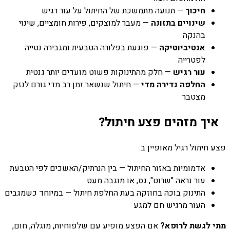
חיכוך
— תנועה מתמשכת של החיתול על עור רגיש
שינויים בתזונה
— מעבר למוצקים, פירות חומציים, שינוי
בהנקה
אנטיביוטיקה
— פוגעת בפלורה הטבעית ומגבירה נטייה
לפטרייה
עור רגיש
— חלק מהתינוקות פשוט מועדים יותר גנטית
החלפה נדירה מדי
— חיתול שנשאר זמן רב מדי גורם לנזק
מצטבר
איך מזהים פצע חיתול?
פצע חיתול רגיל מאופיין ב:
אדמומיות באזור החיתול — בין הנרתיק/האשכים לפי הטבעת
עור נראה "שרוט", גס, או מוגבה מעט
התינוק בוכה בחוזקה בעת החלפת חיתול — במיוחד כשמגבים
העור מרגיש חם למגע
מתי לגשת לרופא?
אם הפצע מופיע עם שלפוחיות, מוגלה, חום,