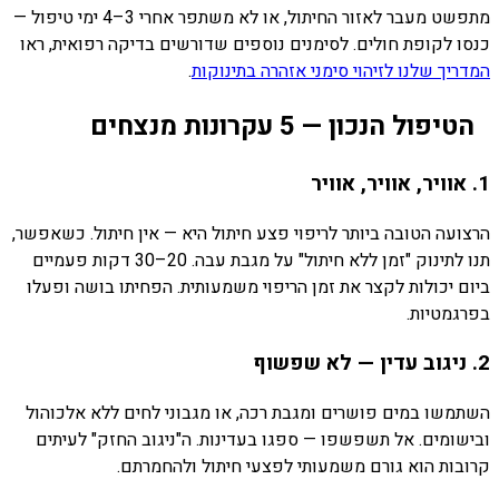
מתפשט מעבר לאזור החיתול, או לא משתפר אחרי 3–4 ימי טיפול —
כנסו לקופת חולים. לסימנים נוספים שדורשים בדיקה רפואית, ראו
המדריך שלנו לזיהוי סימני אזהרה בתינוקות
.
הטיפול הנכון — 5 עקרונות מנצחים
1. אוויר, אוויר, אוויר
הרצועה הטובה ביותר לריפוי פצע חיתול היא — אין חיתול. כשאפשר,
תנו לתינוק "זמן ללא חיתול" על מגבת עבה. 20–30 דקות פעמיים
ביום יכולות לקצר את זמן הריפוי משמעותית. הפחיתו בושה ופעלו
בפרגמטיות.
2. ניגוב עדין — לא שפשוף
השתמשו במים פושרים ומגבת רכה, או מגבוני לחים ללא אלכוהול
ובישומים. אל תשפשפו — ספגו בעדינות. ה"ניגוב החזק" לעיתים
קרובות הוא גורם משמעותי לפצעי חיתול ולהחמרתם.