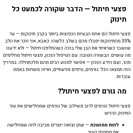
פצעי חיתול — הדבר שקורה לכמעט כל
תינוק
פצעי חיתול הם אחת הבעיות הנפוצות ביותר בקרב תינוקות — עד
35% מהתינוקות יסבלו מהם בשלב כלשהו. כאבא, אני זוכר את הלב
שנשבר כשראיתי את הבן שלי בוכה כשהחלפנו חיתול — ולא ידענו
מה עושים. הבשורה הטובה: עם הטיפול הנכון, פצעי חיתול מחלימים
מהר, ועם הידע הנכון — אפשר למנוע רבים מהם מלכתחילה. במדריך
הזה תמצאו הכל: גורמים, טיפים מניעתיים, ואיזה משחות באמת
עובדות.
מה גורם לפצעי חיתול?
פצעי חיתול נגרמים לרוב משילוב של גורמים שמחלישים את עור
התינוק הרגיש:
לחות ממושכת
— שתן וצואה יוצרים סביבה לחה שמחלישה
את מחסום העור