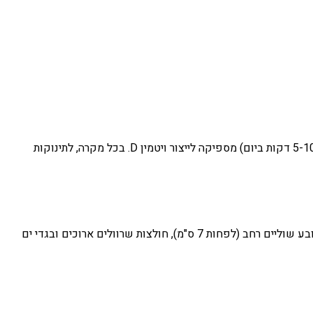
שאלה שעולה הרבה — "אם אנחנו מורחים קרם הגנה, איך התינוק מייצר ויטמין D?" זו שאלה לגיטימית. בישראל, חשיפה קצרה מאוד לשמש (5-10 דקות ביום) מספיקה לייצור ויטמין D. בכל מקרה, לתינוקות
קרם הגנה הוא לא הפתרון היחיד. בגדים עם UPF (Ultraviolet Protection Factor) 50+ מספקים הגנה מצוינת ואינם דורשים מריחה חוזרת. כובע שוליים רחב (לפחות 7 ס"מ), חולצות שרוולים ארוכים ובגדי ים