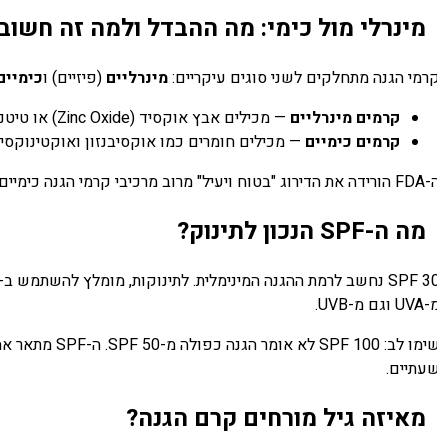
מינרלי מול כימי: מה ההבדל ולמה זה חשוב?
רמי הגנה מתחלקים לשני סוגים עיקריים:
מינרליים
(פיזיים) ו
כימיים
.
קרמים מינרליים
— מכילים אבץ אוקסיד (Zinc Oxide) או טיטניום דיאוקסיד. הם יוצרים שכבה פיזית על העור שמחזירה את הקרניים. הם מתאימים לתינוקות כי לא נספגים לתוך העור ופחות מגרים.
קרמים כימיים
— מכילים חומרים כמו אוקסיבנזון ואוקטינוקסייט
יעיל" מרוב מרכיבי קרמי הגנה כימיים, וממליצה לשקול להימנע מהם בתינוקות מתחת לגיל שנה. מינרליים — כן. כימיים — עדיף לא.
מה ה-SPF הנכון לתינוק?
שב לרמת ההגנה המינימלית. לתינוקות, מומלץ להשתמש ב-SPF 50 ואף גבוה יותר — במיוחד בישראל שבה עוצמת השמש גבוהה, גם בחורף. חשוב שהקרם יהיה
UV וגם מ-UVB.
עתיים.
מאיזה גיל מורחים קרם הגנה?