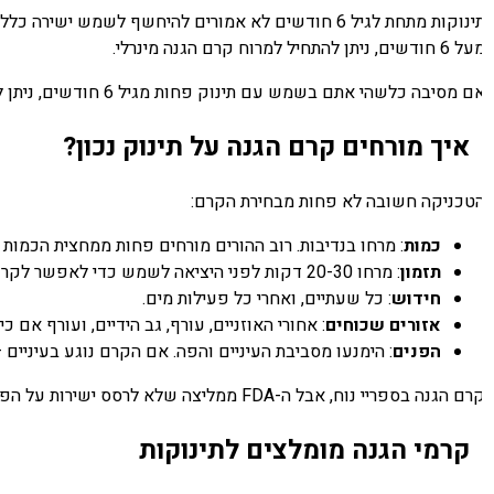
תינוקות מתחת לגיל 6 חודשים לא אמורים להיחשף לשמ
 חודשים, ניתן להתחיל למרוח קרם הגנה מינרלי.
 מסיבה כלשהי אתם בשמש עם תינוק פחות מגיל 6 חודשים, ניתן למרוח כמות קטנה של קרם מינרלי על אזורים חשופים כמו הפנים וגב הידיים — אך עדיפה הימנעות מוחלטת.
איך מורחים קרם הגנה על תינוק נכון?
טכניקה חשובה לא פחות מבחירת הקרם:
כמות
: מרחו בנדיבות. רוב ההורים מורחים פחות ממחצית הכמות 
תזמון
: מרחו 20-30 דקות לפני היציאה לשמש כדי לאפשר לקרם להיספג.
חידוש
: כל שעתיים, ואחרי כל פעילות מים.
אזורים שכוחים
: אחורי האוזניים, עורף, גב הידיים, ועורף אם כיס
הפנים
: הימנעו מסביבת העיניים והפה. אם הקרם נוגע בעיניים —
 הגנה בספריי נוח, אבל ה-FDA ממליצה שלא לרסס ישירות על הפנים — רססו על הידיים ואז מרחו. גם אם הילד מתנגד (וכולנו מכירים את הקרב הזה), אל תוותרו.
קרמי הגנה מומלצים לתינוקות