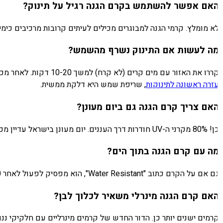
אם אפשר להשתמש בקרם הגנה רגיל על תינוק?
א מומלץ. קרמי הגנה למבוגרים מכילים לעיתים קרובות מרכיבים כימיים
ה לעשות אם התינוק נשרף מהשמש?
רו את האזור עם מים קרים (לא קרח) למשך 10-20 דקות. לאחר מכן הניחו קרם אלוורה. אל תפרצו שלפוחיות. אם השריפה נרחבת, יש חום, או התינוק מאוד סוהל — פנו מיד לרופא. כפי שמסבירים ב
זרה ראשונה לתינוקות
, שריפת שמש היא דלקת ממשית.
אם צריך קרם הגנה גם ביום מעונן?
ודרות דרך העננים. יום מעונן בישראל עדיין מכיל קרינה UV משמעותית. היזהרו במיוחד בגובה (הר חרמון, מסלולי הרים) שם הקרינה חזקה יותר.
ה עם קרם הגנה בתוך הים?
ם על הקרם כתוב "Water Resistant", הוא מפסיק לפעול לאחר 40-80 דקות בתוך המים. חדשו אחרי כל יציאה מהים. עדיף גם להלביש בגד ים עם UPF 50 שמספק הגנה נוספת.
אם קרם הגנה מינרלי משאיר לכלוך לבן?
רמים ישנים יותר כן. הדור החדש של קרמים מינרליים עם חלקיקי ננו 