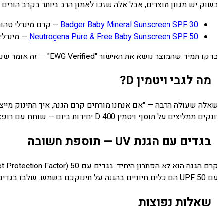
שוק יש מגוון מוצרים, אבל אלה שזכו לאמון הרב ביותר בקרב הורים ור
Badger Baby Mineral Sunscreen SPF 30
— קרם מינרלי טהור, ללא כימיקלים 
Neutrogena Pure & Free Baby Sunscreen SPF 50
— מינרלי, 
קו תמיד שהמוצר נושא את האישור "EWG Verified" — זה אומר שנבדק ואושר כבטוח למוצרי טיפוח לתינוקות.
מה לגבי ויטמין D?
נקים ממליצים על תוסף ויטמין D 400 יחידות ביום — שוחח עם רופא הילדים שלכם.
בגדים עם הגנת UV — תוספת חשובה
לים חיוניים בהגנה על תינוקכם בשמש. שלבו בגדים מגנים עם קרם הגנה לאזורים החשופים לקבלת הגנה מיטבית.
שאלות נפוצות