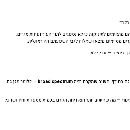
לבד.
רים מסוימים נמצאו שאלות לגבי השפעתם ההורמונלית.
broad spectrum
— כלומר מגן גם
גנה כפולה מ-SPF 50. ה-SPF מתאר אחוז חסימת UVB: SPF 50 חוסם 98%, ו-SPF 100 חוסם 99%. ההבדל מינורי — מה שחשוב יותר הוא ריחת הקרם בכמות מספקת וחידושו כל