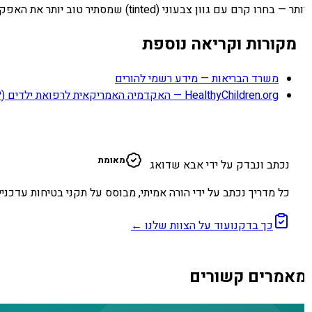
ותר — בחרו קרם עם גוון צבעוני (tinted) שמסתיר טוב יותר את האפקט הלבן.
מקורות וקריאה נוספת
משרד הבריאות — מידע רשמי להורים
HealthyChildren.org — האקדמיה האמריקאית לרפואת ילדים (AAP)
א
מאומת
נכתב ונבדק על ידי אבא שדואג
כל מדריך נכתב על ידי הורה אמיתי, מבוסס על תקני בטיחות עדכניים
כך בדקנו
עוד על הצוות שלנו ←
אמרים קשורים