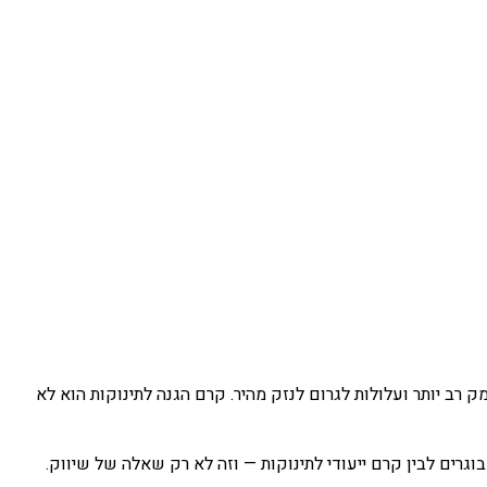
תר מעור המבוגר. שכבת המגן הטבעית שלו עדיין לא מפותחת במלואה, מה שאומר שקרני UV חודרות לעומק רב יותר ועלולות לגרום לנזק מהיר. קרם הגנה לתינוקות הוא לא
ם לבין קרם ייעודי לתינוקות — וזה לא רק שאלה של שיווק.