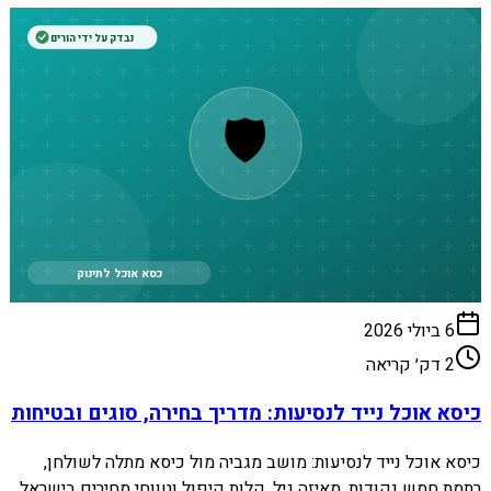
נבדק על ידי הורים
🛡️
כסא אוכל לתינוק
6 ביולי 2026
2
דק׳ קריאה
כיסא אוכל נייד לנסיעות: מדריך בחירה, סוגים ובטיחות
כיסא אוכל נייד לנסיעות: מושב מגביה מול כיסא מתלה לשולחן,
רתמת חמש נקודות, מאיזה גיל, קלות קיפול וטווחי מחירים בישראל.