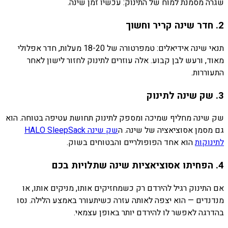
שגרה מסמנת למוח של התינוק: עכשיו זמן שינה.
2. חדר שינה קריר וחשוך
תנאי שינה אידיאלים: טמפרטורה של 18-20 מעלות, חדר אפלולי
מאוד, ורעש לבן קבוע. אלה עוזרים לתינוק לחזור לישון לאחר
התעוררות.
3. שק שינה לתינוק
שק שינה מחליף שמיכה ומספק לתינוק תחושת עטיפה בטוחה. הוא
גם מסמן אסוציאציה של שינה. ה
שק שינה HALO SleepSack
לתינוקות
הוא אחד הפופולריים והבטוחים בשוק.
4. הפחיתו אסוציאציות שינה שתלויות בכם
אם התינוק רגיל להירדם רק כשמחזיקים אותו, מניקים אותו, או
מנדנדים — הוא יצפה לאותה עזרה כשיתעורר באמצע הלילה. נסו
בהדרגה לאפשר לו להירדם יותר באופן עצמאי.