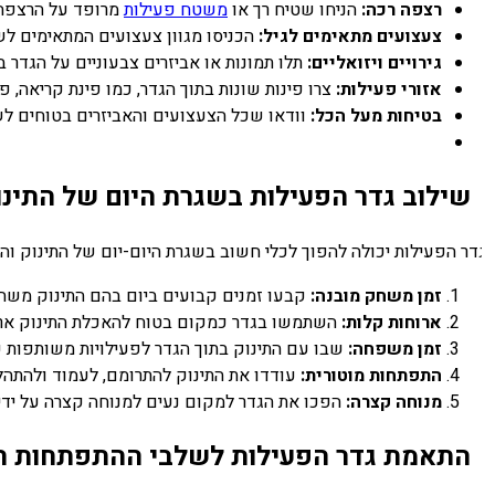
רצפה רכה:
הניחו שטיח רך או
משטח פעילות
מרופד על הרצפה בת
צעצועים מתאימים לגיל:
הכניסו מגוון צעצועים המתאימים לשל
גירויים ויזואליים:
תלו תמונות או אביזרים צבעוניים על הגדר בגוב
אזורי פעילות:
צרו פינות שונות בתוך הגדר, כמו פינת קריאה, פי
בטיחות מעל הכל:
וודאו שכל הצעצועים והאביזרים בטוחים לשי
שילוב גדר הפעילות בשגרת היום של התינוק
דר הפעילות יכולה להפוך לכלי חשוב בשגרת היום-יום של התינוק והמ
זמן משחק מובנה:
קבעו זמנים קבועים ביום בהם התינוק משחק 
ארוחות קלות:
השתמשו בגדר כמקום בטוח להאכלת התינוק ארוחו
זמן משפחה:
שבו עם התינוק בתוך הגדר לפעילויות משותפות כמ
התפתחות מוטורית:
עודדו את התינוק להתרומם, לעמוד ולהתהלך 
מנוחה קצרה:
הפכו את הגדר למקום נעים למנוחה קצרה על ידי הו
התאמת גדר הפעילות לשלבי ההתפתחות הש