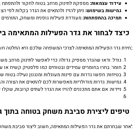
עידוד עצמאות:
מספקת לתינוק מרחב בטוח לחקור ולהתפתח באו
גמישות בשימוש:
ניתן להזיז ולהתאים את הגדר בקלות לפי הצורך
תמיכה בהתפתחות:
מעודדת פעילות גופנית ומשחק, התורמים להת
כיצד לבחור את גדר הפעילות המתאימה ביו
חירת גדר הפעילות המתאימה לצרכי המשפחה שלכם היא החלטה חשובה
גודל: ודאו שהגדר מספיק גדולה כדי לאפשר לתינוק מרחב משחק נ
חומר: בחרו בחומרים עמידים ובטוחים כמו פלסטיק קשיח או עץ 
בטיחות: חפשו גדרות עם פינות מעוגלות ומנגנון נעילה בטוח שתי
גמישות: גדרות מודולריות מאפשרות לכם להתאים את הצורה והגוד
ניידות: אם אתם מתכננים להזיז את הגדר לעתים קרובות, שקלו 
טיפים ליצירת סביבת משחק בטוחה בתוך גד
אחר שבחרתם את גדר הפעילות המתאימה, חשוב ליצור סביבת משחק מ