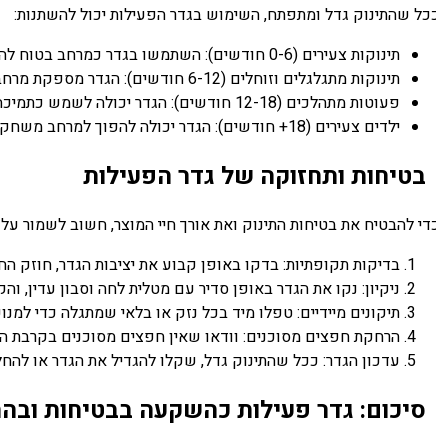
כל שהתינוק גדל ומתפתח, השימוש בגדר הפעילות יכול להשתנות:
תינוקות צעירים (0-6 חודשים): השתמשו בגדר כמרחב בטוח להנחת התינוק על גבו או בטנו.
תינוקות מתגלגלים וזוחלים (6-12 חודשים): הגדר מספקת מרחב בטוח לחקירה ותנועה.
פעוטות מתהלכים (12-18 חודשים): הגדר יכולה לשמש כתמיכה ללימוד הליכה ומשחק עצמאי.
ילדים צעירים (18+ חודשים): הגדר יכולה להפוך למרחב משחק תחום לפעילויות מורכבות יותר.
בטיחות ותחזוקה של גדר הפעילות
די להבטיח את בטיחות התינוק ואת אורך חיי המוצר, חשוב לשמור על ת
בדיקות תקופתיות: בדקו באופן קבוע את יציבות הגדר, חוזק החיבור
ניקיון: נקו את הגדר באופן סדיר עם מטלית לחה וסבון עדין, והקפי
תיקונים מיידיים: טפלו מיד בכל נזק או בלאי שמתגלה כדי למנוע ס
הרחקת חפצים מסוכנים: וודאו שאין חפצים מסוכנים בקרבת הגדר
עדכון הגדר: ככל שהתינוק גדל, שקלו להגדיל את הגדר או להחלי
סיכום: גדר פעילות כהשקעה בבטיחות ובהת