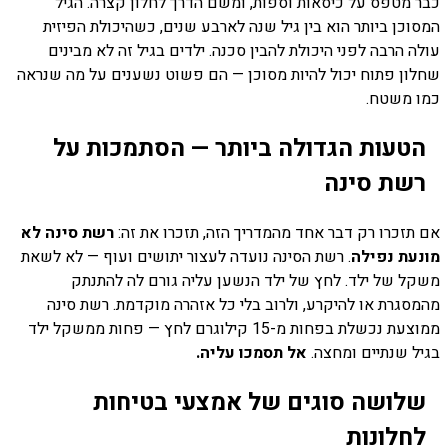
כבר מטפס על כיסאות וספות, ומשם הדרך לחלון קצרה. הגיל
המסוכן ביותר הוא בין גיל שנה לארבע שנים, כשהיכולת הפיזית
עולה הרבה לפני היכולת להבין סכנה. ילדים בגיל זה לא מבינים
שחלון פתוח יכול להיות מסוכן — הם פשוט נשענים על מה שנראה
כמו משטח.
הטעות הגדולה ביותר — הסתמכות על
רשת סינה
אם תזכרו רק דבר אחד מהמדריך הזה, תזכרו את זה:
רשת סינה לא
מונעת נפילה
. רשת הסינה נועדה לעצור יתושים ועוף — לא לשאת
משקל של ילד. לחץ של ילד הנשען עליה גורם לה להתנתק
מהמסגרת או להיקרע, ולרוב בלי כל אזהרה מוקדמת. רשת סינה
ממוצעת נכשלת בפחות מ-15 קילוגרם לחץ — פחות ממשקל ילד
בגיל שנתיים ומחצה.
אל תסמכו עליה.
שלושה סוגים של אמצעי בטיחות
לחלונות