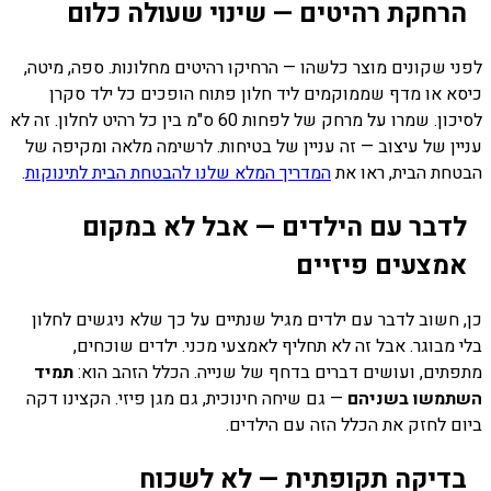
הרחקת רהיטים — שינוי שעולה כלום
לפני שקונים מוצר כלשהו — הרחיקו רהיטים מחלונות. ספה, מיטה,
כיסא או מדף שממוקמים ליד חלון פתוח הופכים כל ילד סקרן
לסיכון. שמרו על מרחק של לפחות 60 ס"מ בין כל רהיט לחלון. זה לא
עניין של עיצוב — זה עניין של בטיחות. לרשימה מלאה ומקיפה של
הבטחת הבית, ראו את
המדריך המלא שלנו להבטחת הבית לתינוקות
.
לדבר עם הילדים — אבל לא במקום
אמצעים פיזיים
כן, חשוב לדבר עם ילדים מגיל שנתיים על כך שלא ניגשים לחלון
בלי מבוגר. אבל זה לא תחליף לאמצעי מכני. ילדים שוכחים,
מתפתים, ועושים דברים בדחף של שנייה. הכלל הזהב הוא:
תמיד
השתמשו בשניהם
— גם שיחה חינוכית, גם מגן פיזי. הקצינו דקה
ביום לחזק את הכלל הזה עם הילדים.
בדיקה תקופתית — לא לשכוח