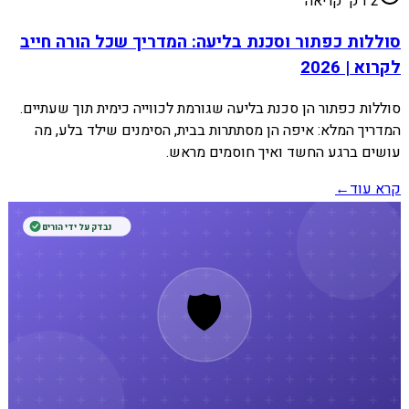
2
דק׳ קריאה
סוללות כפתור וסכנת בליעה: המדריך שכל הורה חייב
לקרוא | 2026
סוללות כפתור הן סכנת בליעה שגורמת לכווייה כימית תוך שעתיים.
המדריך המלא: איפה הן מסתתרות בבית, הסימנים שילד בלע, מה
עושים ברגע החשד ואיך חוסמים מראש.
קרא עוד
←
נבדק על ידי הורים
🛡️