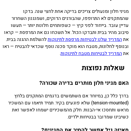
מגיני חלון ומנעולים צריכים בדיקה אחת לחצי שנה. בדקו
שהמתקנים לא התרופפו, שהבורגים הדוקים, ושמנגנון השחרור
עדיין עובד. בייחוד לפני קיץ — כשפותחים חלונות יותר — תעשו
סיבוב מהיר בבית ותבדקו הכול. אל תשכחו גם את המרפסת — קראו
את
המדריך שלנו לבטיחות מרפסת לתינוקות
להשלמת ההגנה בבית.
ובנוסף לחלונות, מטבח הוא מוקד סכנה נוסף שכדאי להבטיח — ראו
את
המדריך לבטיחות מטבח לתינוקות
.
שאלות נפוצות
האם מגיני חלון מותרים בדירה שכורה?
בדרך כלל כן, במיוחד אם משתמשים בדגמים המתקנים בלחץ
(tension-mounted) שלא פוגעים בקיר. תמיד תיאמו עם המשכיר
מראש ותחסכו אי-הבנות. חלק מהמשכירים ישמחו לאפשר זאת
כשיבינו שמדובר בבטיחות ילדים.
מאיזה גיל אפשר להסיר את המגינים?