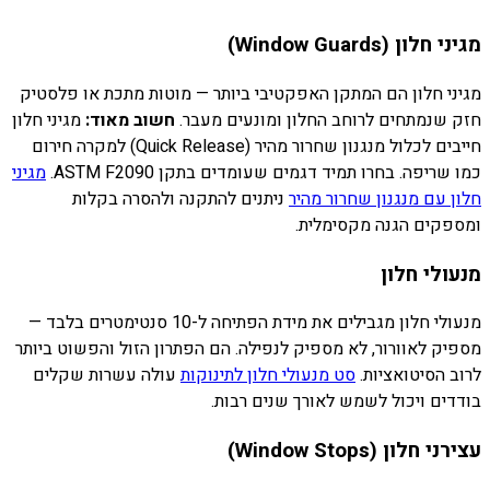
מגיני חלון (Window Guards)
מגיני חלון הם המתקן האפקטיבי ביותר — מוטות מתכת או פלסטיק
חזק שנמתחים לרוחב החלון ומונעים מעבר.
חשוב מאוד:
מגיני חלון
חייבים לכלול מנגנון שחרור מהיר (Quick Release) למקרה חירום
כמו שריפה. בחרו תמיד דגמים שעומדים בתקן ASTM F2090.
מגיני
חלון עם מנגנון שחרור מהיר
ניתנים להתקנה ולהסרה בקלות
ומספקים הגנה מקסימלית.
מנעולי חלון
מנעולי חלון מגבילים את מידת הפתיחה ל-10 סנטימטרים בלבד —
מספיק לאוורור, לא מספיק לנפילה. הם הפתרון הזול והפשוט ביותר
לרוב הסיטואציות.
סט מנעולי חלון לתינוקות
עולה עשרות שקלים
בודדים ויכול לשמש לאורך שנים רבות.
עצירני חלון (Window Stops)