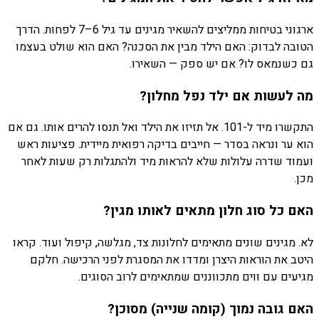
ארגוני בטיחות ממליצים להשאיר מגינים עד גיל 6–7 לפחות. הדרך
הטובה לבדוק: האם הילד מבין את הסכנה? האם הוא שולט בעצמו
גם כשנמאס לו? אם יש ספק — השאירו.
מה לעשות אם ילד נפל מחלון?
התקשרו מיד ל-101. אל תזיזו את הילד ואל תנסו להרים אותו. גם אם
הוא ער ונראה בסדר — חייבים בדיקה רפואית מיידית. פציעות ראש
ועמוד שדרה עלולות שלא להראות מיד ולהתגלות רק שעות לאחר
מכן.
האם כל סוג חלון מתאים לאותו מגין?
לא. מגינים שונים מתאימים לחלונות צד, מגלשה, קיפול ועוד. קראו
היטב את הוראות היצרן ומדדו את המסגרת לפני הרכישה. חלקם
מגיעים עם ווים מתכווננים שמתאימים לרוב הסוגים.
האם גובה נמוך (קומה שנייה) מסוכן?