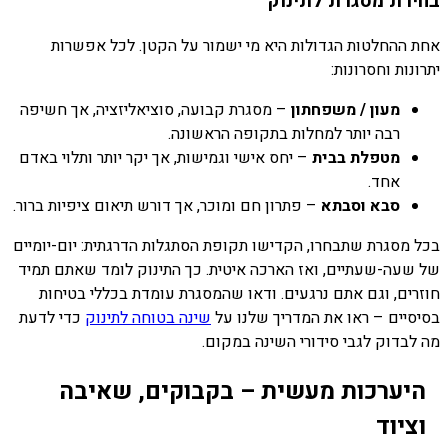
בחירת מסגרת לתינוק
אחת ההחלטות הגדולות היא מי ישמור על הקטן. לכל אפשרות
יתרונות וחסרונות:
מעון / משפחתון
– מסגרת קבועה, סוציאליזציה, אך חשיפה
רבה יותר למחלות בתקופה הראשונה.
מטפלת בבית
– יחס אישי וגמישות, אך יקר יותר ותלוי באדם
אחד.
סבא וסבתא
– פתרון חם ומוכר, אך דורש תיאום ציפיות ברור.
בכל מסגרת שתבחרו, הקדישו תקופת הסתגלות הדרגתית: יום-יומיים
של שעה-שעתיים, ואז הארכה איטית. כך התינוק לומד שאתם תמיד
חוזרים, וגם אתם נרגעים. ודאו שהמסגרת עומדת בכללי בטיחות
בסיסיים – ראו את המדריך שלנו על
שינה בטוחה לתינוק
כדי לדעת
מה לבדוק לגבי סידורי השינה במקום.
היערכות מעשית – בקבוקים, שאיבה
וציוד