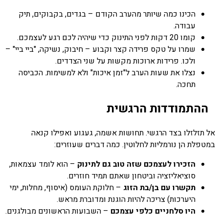
הכינו כמה שיותר מהערב הקודם – בגדים, בקבוקים, תיק
עבודה.
קומו 20 דקות לפני התינוק כדי שיהיה לכם רגע לעצמכם.
שמרו על טקס פרידה קצר וקבוע – חיבוק, נשיקה, "ביי ביי" –
ולכו. פרידות ארוכות מקשות על שני הצדדים.
נצלו את שעות הערב ל"זמן איכות" ולא למשימות. הכביסה
תחכה.
ההתמודדות הרגשית
אל תזלזלו בצד הרגשי. תחושות אשמה, געגוע ואפילו קנאה
במטפלת הן נורמליות לחלוטין. כמה דברים שעוזרים:
הזכירו לעצמכם שזה טוב גם לתינוק
– הוא לומד עצמאות,
סוציאליזציה וביטחון שאתם תמיד חוזרים.
תקשרו עם בן/בת הזוג
– חלוקת העומס (איסוף, מחלות, ימי
היערכות) צריכה להיות הוגנת ומדוברת מראש.
היו סלחניים כלפי עצמכם
– השבועות הראשונים מבולגנים.