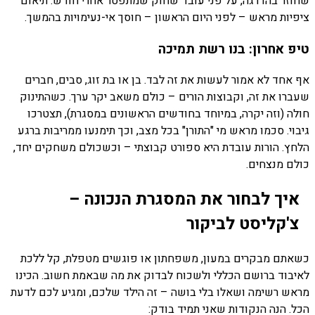
שחוזר בהדרגה, על פני עובד שחוק שמתפטר אחרי חודש. תיאום
ציפיות מראש – לפני היום הראשון – חוסך אי-נעימויות בהמשך.
טיפ אחרון: בנו רשת תמיכה
אף אחד לא אמור לעשות את זה לבד. בן או בת זוג, סבים, חברים
שעברו את זה, וקבוצות הורים – כולם משאב יקר ערך. כשהתינוק
חולה (וזה יקרה, במיוחד בחודשים הראשונים במסגרת), תצטרכו
גיבוי. סכמו מראש מי "התורן" בכל מצב, וכך תימנעו ממריבות ברגע
הלחץ. הורות עובדת היא ספורט קבוצתי – וכשכולם משחקים יחד,
כולם מנצחים.
איך לבחור את המסגרת הנכונה –
צ'קליסט לביקור
כשאתם מבקרים במעון, משפחתון או פוגשים מטפלת, קל ללכת
לאיבוד ברושם הכללי ולשכוח לבדוק את מה שבאמת חשוב. הכינו
מראש רשימה ושאלו בלי בושה – זה הילד שלכם, ומגיע לכם לדעת
הכל. הנה הנקודות שאני תמיד בודק: