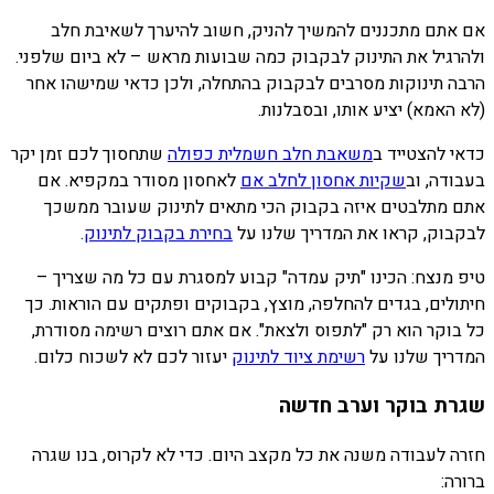
אם אתם מתכננים להמשיך להניק, חשוב להיערך לשאיבת חלב
ולהרגיל את התינוק לבקבוק כמה שבועות מראש – לא ביום שלפני.
הרבה תינוקות מסרבים לבקבוק בהתחלה, ולכן כדאי שמישהו אחר
(לא האמא) יציע אותו, ובסבלנות.
כדאי להצטייד ב
משאבת חלב חשמלית כפולה
שתחסוך לכם זמן יקר
בעבודה, וב
שקיות אחסון לחלב אם
לאחסון מסודר במקפיא. אם
אתם מתלבטים איזה בקבוק הכי מתאים לתינוק שעובר ממשכך
לבקבוק, קראו את המדריך שלנו על
בחירת בקבוק לתינוק
.
טיפ מנצח: הכינו "תיק עמדה" קבוע למסגרת עם כל מה שצריך –
חיתולים, בגדים להחלפה, מוצץ, בקבוקים ופתקים עם הוראות. כך
כל בוקר הוא רק "לתפוס ולצאת". אם אתם רוצים רשימה מסודרת,
המדריך שלנו על
רשימת ציוד לתינוק
יעזור לכם לא לשכוח כלום.
שגרת בוקר וערב חדשה
חזרה לעבודה משנה את כל מקצב היום. כדי לא לקרוס, בנו שגרה
ברורה: