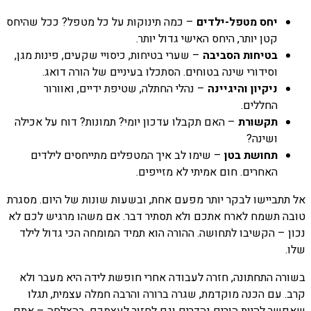
יחס מטפל-ילדים
– כמה תינוקות על כל מטפל? ככל שהיחס
קטן יותר, היחס האישי גדול יותר.
בטיחות הסביבה
– שערי בטיחות, כיסויי שקעים, פינות מגן,
וסידורי שינה בטוחים. הסתכלו בעיניים של הורה דואג.
ניקיון והיגיינה
– נהלי החתלה, שטיפת ידיים, ואוורור
החללים.
תקשורת
– האם תקבלו עדכון יומי? תמונות? דוח על אכילה
ושינה?
תחושת בטן
– שימו לב איך המטפלים מתייחסים לילדים
האחרים. חום אמיתי לא מזייפים.
אל תתביישו לבקר יותר מפעם אחת, ובשעות שונות של היום. מסגרת
טובה תשמח לארח אתכם ולא תסתיר דבר. אם משהו מרגיש לכם לא
נכון – הקשיבו לתחושה. ההורה הוא תמיד המומחה הכי גדול לילד
שלו.
בשורה התחתונה, חזרה לעבודה אחרי חופשת לידה היא מעבר ולא
קרב. עם הכנה מוקדמת, שגרה ברורה והרבה חמלה עצמית, תגלו