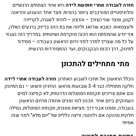
חזרה לעבודה אחרי חופשת לידה
היא אחד הצמתים הרגשיים
והלוגיסטיים המורכבים ביותר בהורות. מצד אחד הגעגוע והדאגה
לקטן, ומצד שני הצורך – והרצון – לחזור לשגרה, לקריירה
ולעצמאות. כאבא שדואג וליווה את בת הזוג בדיוק ברגעים האלה,
אני יודע שהמפתח הוא הכנה מוקדמת ושיטתית. במדריך הזה נעבור
על כל מה שצריך לסדר לפני היום הראשון בעבודה – מסידור
לתינוק, דרך הכנת הבקבוקים, ועד ההתמודדות הרגשית.
מתי מתחילים להתכונן
הכלל הראשון: אל תחכו לשבוע האחרון.
חזרה לעבודה אחרי לידה
חלקה מתחילה כבר 3-4 שבועות מראש. ההיגיון פשוט – גם התינוק
וגם אתם צריכים תקופת הסתגלות הדרגתית, לא קפיצה למים
העמוקים ביום אחד. תכננו לוח זמנים אחורה מהיום הראשון
בעבודה, וסמנו אבני דרך: מציאת מסגרת, תקופת הסתגלות, גמילה
חלקית מהנקה אם רלוונטי, וריצה כללית של "יום מלא" לפני שזה
אמיתי.