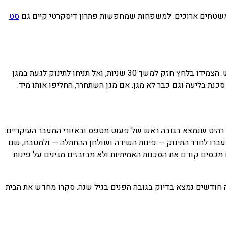
חים ארוכים. למשפחות שמחפשות פתרון דיסקרטי קיים גם
סט
גם המגן הטוב ביותר לא יעבוד אם לא יותקן כראוי. נקו היטב את המשטח עם אלכוהול לפני ההדבקה כדי להסיר אבק ושומן, והמתינו שיתייבש. הצמידו בלחץ חזק למשך 30 שניות, ואל תניחו לתינוק לגעת במגן
 רהיט שנמצא בגובה ראש של פעוט מטפס ובאזורי המעבר העיקריים:
 עברו לחדר התינוק — פינות השידה ושולחן ההחתלה — ולמטבח, שם
סים קודם את הסכנות האמיתיות ולא מבזבזים מגינים על פינות
ודשים נמצא בדיוק בגובה הפנים בגיל שנה. סקרו מחדש את הבית