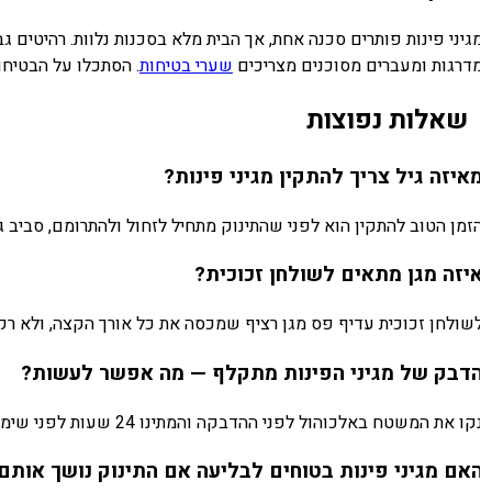
גיני פינות פותרים סכנה אחת, אך הבית מלא בסכנות נלוות. רהיטים ג
דרגות ומעברים מסוכנים מצריכים
שערי בטיחות
. הסתכלו על הבטיחות
שאלות נפוצות
איזה גיל צריך להתקין מגיני פינות?
זמן הטוב להתקין הוא לפני שהתינוק מתחיל לזחול ולהתרומם, סביב גיל 5–6 חודשים. עדיף שהבית יהיה מוכן מראש מאשר להתקין אחרי החבלה הראשונ
יזה מגן מתאים לשולחן זכוכית?
שולחן זכוכית עדיף פס מגן רציף שמכסה את כל אורך הקצה, ולא רק מגי
דבק של מגיני הפינות מתקלף — מה אפשר לעשות?
ו את המשטח באלכוהול לפני ההדבקה והמתינו 24 שעות לפני שימוש. אם הדבק המקורי חלש, אפשר להוסיף פד דבק 3M דו-צדדי איכותי. מגן שמתקלף שוב ושוב — החליפו בדגם עם דבק חזק יותר.
אם מגיני פינות בטוחים לבליעה אם התינוק נושך אותם?