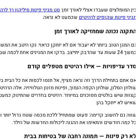
ין המומלצים שעבדו אצלי לאורך זמן:
סט מגיני פינות סיליקון רך לרהיט
גיני פינות שקופים לרהיטים
שכמעט לא נראה.
תקנה נכונה שמחזיקה לאורך זמן
עד שהדבק יתייצב. בדקו את המגינים אחת לכמה שבועות — תינוקות אוהבים למשוך ולנשוך אותם, ומגן רופף הוא בו-זמנית סכנת בליעה וגם כבר לא מגן. אם מגן השתחרר, החליפו אותו מיד.
דר עדיפויות — אילו רהיטים מטפלים קודם
ם אתם בתחילת הדרך וזה נראה מציף, אל תנסו לכסות את כל הבית ביו
ולחן הסלון, שולחן הקפה הנמוך, ופינות מזנון הטלוויזיה. אלה הרהי
צוות שיש בולטים מסוכנים במיוחד. רהיטים בחדרים שהתינוק כמעט ול
איש לא ייתקל בהן.
ווה גם לחשוב קדימה: פעוט שמתחיל ללכת מכסה שטח גדול יותר ומטפ
ל כמה חודשים והתאימו את ההגנה ליכולות החדשות של הילד.
א רק פינות — תמונה רחבה של בטיחות בבית