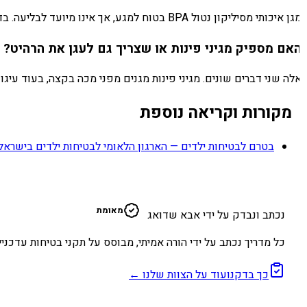
 איכותי מסיליקון נטול BPA בטוח למגע, אך אינו מיועד לבליעה. בדקו שהמגן מודבק היטב, ואם תינוק מצליח לתלוש חתיכה — החליפו מיד את המוצר בדגם עם הצמדה טובה יותר.
אם מספיק מגיני פינות או שצריך גם לעגן את הרהיט?
לה שני דברים שונים. מגיני פינות מגנים מפני מכה בקצה, בעוד עיגון 
מקורות וקריאה נוספת
בטרם לבטיחות ילדים — הארגון הלאומי לבטיחות ילדים בישראל
א
מאומת
נכתב ונבדק על ידי אבא שדואג
כל מדריך נכתב על ידי הורה אמיתי, מבוסס על תקני בטיחות עדכניים
כך בדקנו
עוד על הצוות שלנו ←