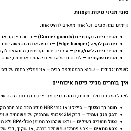
וגי מגיני פינות וקצוות
יימים כמה סוגים, וכל אחד מתאים לרהיט אחר:
מגיני פינה נקודתיים (Corner guards)
— כריות סיליקון או ג
פס מגן לקצה (Edge bumper)
— רצועה ארוכה וגמישה שמכסה א
מגיני פינה לאח/קמין
— עמידים יותר וקשיחים, מותאמים לקצוות
מגנים שקופים
— לרהיטים שלא רוצים להסתיר אסתטית, יש גרס
שולחן זכוכית — שהוא מהמסוכנים בבית — אני ממליץ בחום על פס מגן 
יך בוחרים מגיני פינות איכותיים
א כל המגינים נולדו שווים, וכמה דברים מבדילים מוצר טוב מכזה שית
חומר רך וצפוף
— סיליקון או גומי NBR סופג מכה טוב יותר מקצף קשיח וזול.
דבק חזק ועמיד
— דבק 3M איכותי שמחזיק על משטחים שונים. מגן שמתקלף הופך מעצמו לסכנת בליעה.
נטול חומרים רעילים
— ודאו שהמוצר מסומן BPA-free ולא מכיל פתלטים, כי תינוקות נושכים הכל.
צבע מתאים
— צבע ניטרלי שמשתלב ברהיט, או שקוף, כדי שלא ת