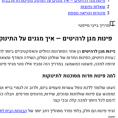
פינות מגן לרהיטים — איך מגנים על התינוק מפינות חדות בבית
שאלות נפוצות
מקורות וקריאה נוספת
מדריך בייבי סייפטי
פינות מגן לרהיטים — איך מגנים על התינוק 
ינות מגן לרהיטים
הן אחד הפתרונות הזולים והאפקטיביים ביותר להבט
עזרת רהיטים, הפינות החדות של שולחן הסלון, השידה והמדף נמצאות
רופה למכה, פשוטו כמשמעו. במדריך הזה נסביר אילו סוגי מגיני פינות ק
מה פינות חדות מסוכנות לתינוקות
עוט שלומד ללכת נופל עשרות פעמים ביום, ולרוב זה לגמרי בריא וטב
מפגש עם פינות שולחנות נמוכים, שידות, מזנונים ומדפים. חבלה כזו
דמם לכל היותר למכה קלה ובכי קצר.
גיני פינות הם חלק בלתי נפרד מתהליך רחב יותר של
הבטחת הבית לתינ
ינה.