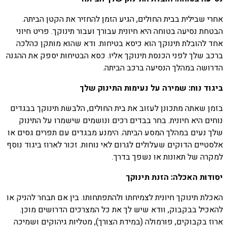
אחרי שבילית בבית החולים, הגיע הזמן להחזיר את הקטן הביתה.
הבטחת נסיעה בטוחה היא חיונית עבורך ועבור תינוקך. פריט חיוני
אחד להובלת תינוקך הוא כיסא בטיחות. ודא שהוא מותקן כהלכה
ברכב שלך לפני הכנסת תינוקך אליו. כסא הבטיחות יספק את ההגנה
הדרושה במהלך הנסיעה ברכב הביתה.
ביגוד נוח: שמירה על נעימות התינוק שלך
בזמן שאתה מתכונן לעזוב את בית החולים, הלבשת תינוקך בבגדים
נוחים היא חיונית. בחר בבדים רכים ונושמים שישמרו על התינוק
שלך נעים במהלך המסע הביתה. הימנע מבגדים עם תפרים גסים או
אלסטיים הדוקים שעלולים לגרום לאי נוחות. זכור לארוז ביגוד נוסף
למקרה של תאונות או נשפך בדרך.
יסודות האכלה: הזנת תינוקך
האכלת תינוקך חיונית לצמיחתו ולהתפתחותו. בין אם תבחר להניק או
להאכיל בבקבוק, וודא שיש לך את כל המצרכים הדרושים מוכן.
ארוז בקבוקים, פורמולה (במידת הצורך), מטליות גיהוקים ושמיכה