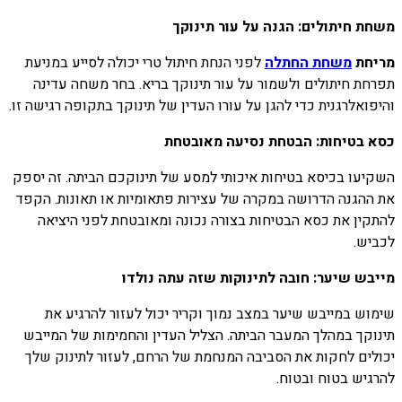
משחת חיתולים: הגנה על עור תינוקך
מריחת
משחת החתלה
לפני הנחת חיתול טרי יכולה לסייע במניעת
תפרחת חיתולים ולשמור על עור תינוקך בריא. בחר משחה עדינה
והיפואלרגנית כדי להגן על עורו העדין של תינוקך בתקופה רגישה זו.
כסא בטיחות: הבטחת נסיעה מאובטחת
השקיעו בכיסא בטיחות איכותי למסע של תינוקכם הביתה. זה יספק
את ההגנה הדרושה במקרה של עצירות פתאומיות או תאונות. הקפד
להתקין את כסא הבטיחות בצורה נכונה ומאובטחת לפני היציאה
לכביש.
מייבש שיער: חובה לתינוקות שזה עתה נולדו
שימוש במייבש שיער במצב נמוך וקריר יכול לעזור להרגיע את
תינוקך במהלך המעבר הביתה. הצליל העדין והחמימות של המייבש
יכולים לחקות את הסביבה המנחמת של הרחם, לעזור לתינוק שלך
להרגיש בטוח ובטוח.