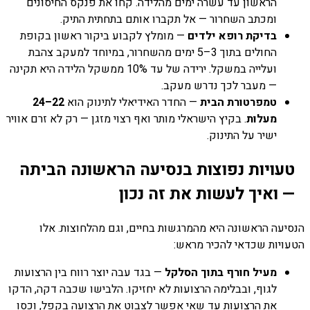
הראשון עד עשרה ימים מהלידה. קחו את פנקס החיסונים
ומכתב השחרור — אל תקברו אותם בתחתית התיק.
בדיקת רופא ילדים
— מומלץ לקבוע ביקור ראשון בקופת
החולים בתוך 3–5 ימים מהשחרור, במיוחד למעקב צהבת
ועלייה במשקל. ירידה של עד 10% ממשקל הלידה היא תקינה
— מעבר לכך נדרש מעקב.
טמפרטורת הבית
— החדר האידיאלי לתינוק הוא
22–24
מעלות
. בקיץ הישראלי מותר ואף רצוי מזגן — רק לא זרם אוויר
ישיר על התינוק.
טעויות נפוצות בנסיעה הראשונה הביתה
— ואיך לעשות את זה נכון
הנסיעה הראשונה היא מהמרגשות בחיים, וגם מהלחוצות. אלו
הטעויות שכדאי להכיר מראש:
מעיל חורף בתוך הסלקל
— בגד עבה יוצר רווח בין הרצועות
לגוף, ובבלימה הרצועות לא יחזיקו. הלבישו שכבה דקה, הדקו
את הרצועות עד שאי אפשר לצבוט את הרצועה בקפל, וכסו