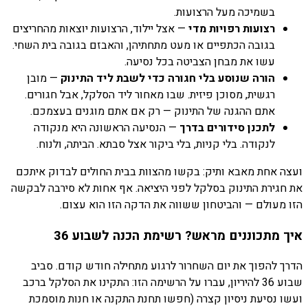
בשמיכה מעל הרצועות.
רצועות רפויות מדי
— אצל יילוד, הרצועות יוצאות מהחריצים
בגובה הכתפיים או מעט מתחתיהן, והאבזם בגובה בית השחי.
עשו את מבחן הצביטה בכל נסיעה.
הורה שנוסע בלי חגורה כדי לשבת ליד התינוק
— מובן
רגשית, מסוכן פיזית. שבו מאחור ליד הסלקל, אבל חגורים.
אתם ההגנה של התינוק — רק אם אתם מוגנים בעצמכם.
לתכנן סידורים בדרך
— הנסיעה הראשונה היא מנקודה
לנקודה. בלי קניות, בלי ביקור אצל סבתא. הביתה, ולנוח.
ועצה אחת מאבא ותיק: בקשו מהצוות בבית החולים לבדוק איתכם
את חגירת התינוק בסלקל לפני היציאה. אף אחות לא סירבה לבקשה
הזו מעולם — והביטחון ששווה את הדקה הזו הוא עצום.
איך מתכוננים מראש? רשימת הכנה לשבוע 36
הדרך להפוך את יום השחרור לרגוע מתחילה חודש קודם. סביב
שבוע 36 להיריון, עברו על הרשימה הזו: התקינו את הסלקל ברכב
ועשו נסיעת ניסיון קצרה (חפשו תחנת התקנה או חנות מוסמכת