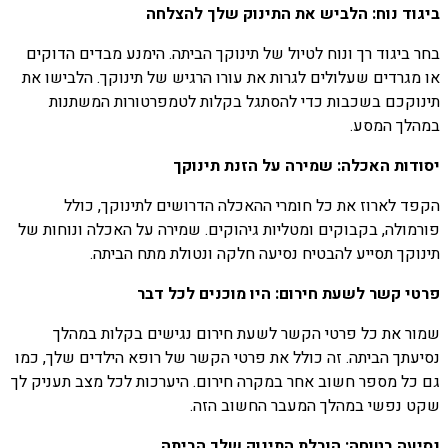
ביגוד נוח: הלביש את התינוק שלך להצלחה
בחר ביגוד רך ונוח לטיול של תינוקך הביתה. הימנע מבדים הדוקים
או מגרדים שעלולים לגרות את עורו הרגיש של תינוקך. הלבישו את
תינוקכם בשכבות כדי להסתגל בקלות לטמפרטורות המשתנות
במהלך המסע.
יסודות האכלה: שמירה על הזנת תינוקך
הקפד לארוז את כל חומרי ההאכלה הדרושים לתינוקך, כולל
פורמולה, בקבוקים ומטליות גיהוקים. שמירה על האכלה ונוחות של
תינוקך תסייע להבטיח נסיעה חלקה ונטולת מתח הביתה.
פרטי קשר לשעת חירום: היו מוכנים לכל דבר
שמור את כל פרטי הקשר לשעת חירום נגישים בקלות במהלך
נסיעתך הביתה. זה כולל את פרטי הקשר של רופא הילדים שלך, כמו
גם כל מספר חשוב אחר במקרה חירום. היערכות לכל מצב תעניק לך
שקט נפשי במהלך המעבר החשוב הזה.
נסיעה בטוחה: הובלת התינוק שלך הביתה