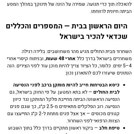
להאכלה תוך כדי תנועה. שמירה על הזנה של תינוקך במהלך המסע
הביתה חיונית לרווחתו.
היום הראשון בבית — המספרים והכללים
שכדאי להכיר בישראל
השחרור מבית החולים מגיע מהר משחושבים: בלידה רגילה
משחררים בישראל בדרך כלל
אחרי 48 שעות
, ובניתוח קיסרי אחרי
4–5 ימים. כלומר, כל הציוד צריך להיות מוכן עוד לפני הצירים. הנה
הנתונים שיעזרו לכם להתארגן נכון:
כיסא הבטיחות חייב להיות מותקן ברכב לפני הנסיעה
לבית החולים
— לא בתא המטען. על פי החוק בישראל, גם
הנסיעה הראשונה הביתה מחייבת סלקל המותקן נגד כיוון
הנסיעה. רוב הסלקלים מתאימים מ-2.5 ק״ג, כך שגם פגים
קטנים מכוסים — אך אצל פגים מתחת ל-2 ק״ג התייעצו עם
הצוות הרפואי לפני השחרור.
טיפת חלב
— ביקור ראשון מתקיים בדרך כלל בתוך השבוע