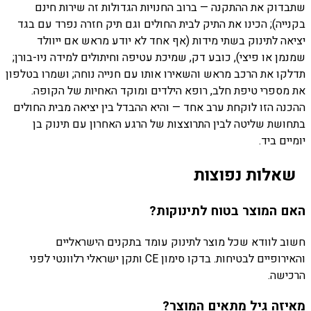
שתבדוק את ההתקנה — ברוב החנויות הגדולות זה שירות חינם
בקנייה); הכינו את התיק לבית החולים וגם תיק חזרה נפרד עם בגד
יציאה לתינוק בשתי מידות (אף אחד לא יודע מראש אם ייוולד
שמנמן או פיצי), כובע דק, שמיכת עטיפה וחיתולים למידה ניו-בורן;
תדלקו את הרכב מראש והשאירו אותו עם חנייה נוחה; ושמרו בטלפון
את מספרי טיפת חלב, רופא הילדים ומוקד האחיות של הקופה.
ההכנה הזו לוקחת ערב אחד — והיא ההבדל בין יציאה מבית החולים
בתחושת שליטה לבין התרוצצות של הרגע האחרון עם תינוק בן
יומיים ביד.
שאלות נפוצות
האם המוצר בטוח לתינוקות?
חשוב לוודא שכל מוצר לתינוק עומד בתקנים הישראליים
והאירופיים לבטיחות. בדקו סימון CE ותקן ישראלי רלוונטי לפני
הרכישה.
מאיזה גיל מתאים המוצר?