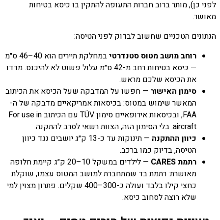
לפני כן), מותר ברוב חברות התעופה להתקין בו כיסא בטיחות
מאושר.
הנתונים הטכניים שחשוב לבדוק לפני הטיסה:
רוחב מושב מטוס סטנדרטי
במחלקת תיירים הוא 40–46 ס״מ
— כיסא בטיחות רחב מ-42 ס״מ עלול פשוט לא להיכנס. מדדו
את הכיסא שלכם מראש.
סימון האישור
— חפשו על המדבקה שעל הכיסא את הכיתוב
המאשר שימוש במטוס: בכיסאות אמריקאיים מדבקה של ה-
FAA, ובכיסאות אירופאיים סימון TÜV עם הכיתוב For use in
aircraft. בלי הסימון הזה, הצוות רשאי לסרב להתקנה.
כיוון ההתקנה
— תינוקות עד כ-13 ק״ג יושבים נגד כיוון
הטיסה, בדיוק כמו ברכב.
רתמת CARES
— לילדים במשקל 10–20 ק״ג קיימת חלופה
מאושרת: רתמת בד שמתחברת למושב המטוס עצמו, שוקלת
כחצי קילו בלבד ועולה כ-300–400 שקלים. פתרון מצוין למי
שלא רוצה לסחוב כיסא.