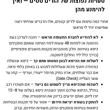
טעויות נפוצות של הורים טסים — ואיך
להימנע מהן
אחרי כמה טיסות עם ילדים קטנים, אלו הדברים שהייתי רוצה
שמישהו יגיד לי מראש:
לא להודיע לחברת התעופה מראש
— חובה לעדכן בעת
ההזמנה או לפחות 48 שעות לפני הטיסה שאתם מתקינים
כיסא בטיחות. חלק מהחברות מקצות מושבים ספציפיים
(בדרך כלל ליד החלון) להתקנה.
לשלוח את הכיסא לבטן המטוס סתם כך
— כיסא שנשלח
כמזוודה חוטף מכות שעלולות לפגוע בו באופן בלתי נראה.
אם כבר שולחים, ארזו בתיק מרופד ייעודי, ועדיף — קחו עד
שער העלייה (Gate Check).
לשכוח שהכיסא צריך לשמש גם ביעד
— אם תשכרו רכב
בחו״ל, הכיסא שלכם חוסך השכרת כיסא בעלות של 8–15
יורו ליום, ואתם יודעים בדיוק את ההיסטוריה שלו.
להתקין בשורת יציאת חירום
— אסור על פי תקנות הבטיחות.
כיסאות בטיחות מותקנים הרחק משורות החירום, וברוב