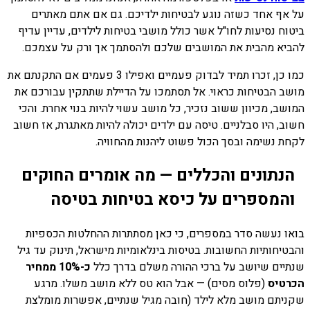
על אף אחד כשזה נוגע לבטיחות ילדיכם. גם אם אתם מאתרים
ביטוח נסיעות לחו"ל אשר כולל מושבי בטיחות לילדים, עדיין עדיף
להביא מהבית את המושבים שלכם ולהסתמך אך ורק על עצמכם.
כמו כן, זכרו תמיד לבדוק פעמיים ואפילו 3 פעמים אם התקנתם את
מושב הבטיחות כראוי. אל תסתמכו על הדיילת שתתקין עבורכם את
המושב, מכיוון ששוב נזכיר, כל מושב עשוי להיות בנוי אחרת. והכי
חשוב, היו סבלניים. טיסה עם ילדים יכולה להיות מאתגרת, אז חשוב
לקחת נשימה ובסך הכול פשוט ליהנות מהחוויה.
הנתונים והכללים — מה אומרים החוקים
והמספרים על כיסא בטיחות בטיסה
בואו נעשה סדר במספרים, כי כאן מסתתרות ההחלטות הכספיות
והבטיחותיות החשובות. בטיסות בינלאומיות מישראל, תינוק עד גיל
שנתיים שיושב על ברכי ההורה משלם בדרך כלל
כ-10% ממחיר
הכרטיס
(פלוס מסים) — אבל הוא טס ללא מושב משלו. מרגע
שקניתם מושב מלא לילד (חובה מגיל שנתיים, אפשרות מומלצת