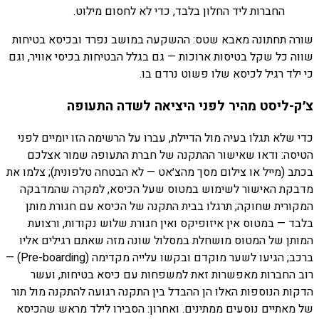
החברות ליד החלון בלבד, כדי לא לחסום מילוט.
שורה תחתונה מאבא שטס: ההשקעה במושב נפרד ובכיסא בטיחות
שווה כל שקל בטיסות ארוכות — גם בגלל הבטיחות בכיסי אוויר, וגם
כי ילד רגיל לכיסא שלו פשוט נרדם בו.
צ׳ק-ליסט מהיר לפני היציאה לשדה התעופה
כדי שלא תגלו בעיה מול הדיילת, עברו על הרשימה הזו יומיים לפני
הטיסה: ודאו שאישור ההתקנה של חברת התעופה שמור אצלכם
בכתב (מייל או צילום מסך מהצ׳אט — לא הבטחה טלפונית); צלמו את
מדבקת האישור לשימוש במטוס שעל הכיסא, למקרה שהמדבקה
המקורית שחוקה; תרגלו בבית התקנה של הכיסא עם חגורת מותן
בלבד — במטוס אין איזופיקס ואין חגורת שלוש נקודות, ורצועת
המותן של המטוס מושחלת במסלול שונה מזה שאתם רגילים אליו
ברכב; הגיעו לשער מוקדם ובקשו עלייה מקדימה (Pre-boarding) —
רוב החברות מאפשרות זאת למשפחות עם כיסא בטיחות, ועשר
הדקות הנוספות האלו הן ההבדל בין התקנה רגועה להתקנה מול תור
של מאתיים נוסעים ממתינים. ואחרון: הסבירו לילד מראש שהכיסא